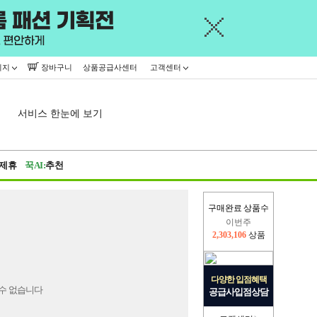
이지
장바구니
상품공급사센터
고객센터
서비스 한눈에 보기
제휴
꾹AI:
추천
구매완료 상품수
이번주
2,303,106
상품
지난주
2,326,527
상품
다양한 입점혜택
수 없습니다
공급사입점상담