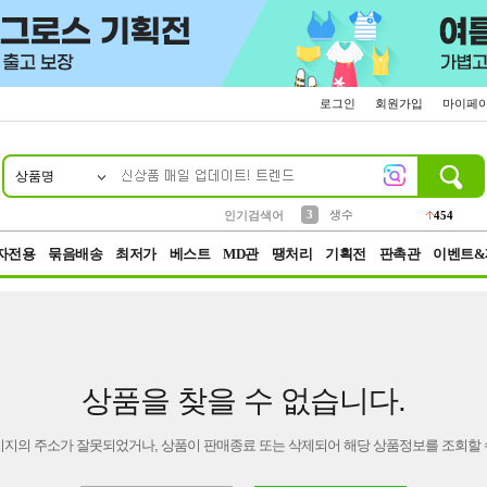
로그인
회원가입
마이페
상품명
10
1
2
5
6
7
8
9
파우치
케이스
벨트
실리콘
양말
모자
양산
여성패션
395
555
12
12
1
1
5
3
3
생수
454
인기검색어
4
등산
152
자전용
묶음배송
최저가
베스트
MD관
땡처리
기획전
판촉관
이벤트&
상품을 찾을 수 없습니다.
이지의 주소가 잘못되었거나, 상품이 판매종료 또는 삭제되어 해당 상품정보를 조회할 