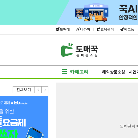
|
|
|
도매매
나까마
교육센터
에그돔
카테고리
해외상품소싱
사업
전체보기
입력된 페