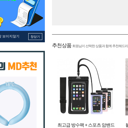
창 보이지않기
창닫기
추천상품
회원님이 선택한 상품과 함께 추천해드리
최고급 방수팩 + 스포츠 암밴드