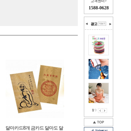
고객센터
1588-0628
광고
1
/
9
달마카드8개 금카드 달마도 달