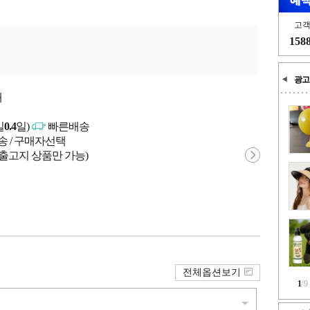
고
158
광고
개
일
0.4
일)
빠른배송
송 / 구매자선택
 출고지 상품만 가능)
전체옵션보기
1
/
9