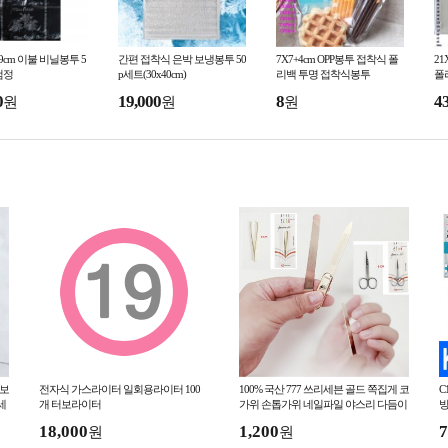
6x99cm 이불 비닐봉투 5
간편 접착식 은박 보냉봉투 50
7X7+4cm OPP봉투 접착식 폴
21
/검정
p세트(30x40cm)
리백 투명 접착식봉투
폴
0
19,000
8
4
원
원
원
 보
전자식 가스라이터 일회용라이터 100
100% 국산 777 쓰리세븐 골드 쪽집게 코
C
세
개 터보라이터
가위 손톱가위 네일파일 야스리 다듬이
방
소
18,000
1,200
7
원
원