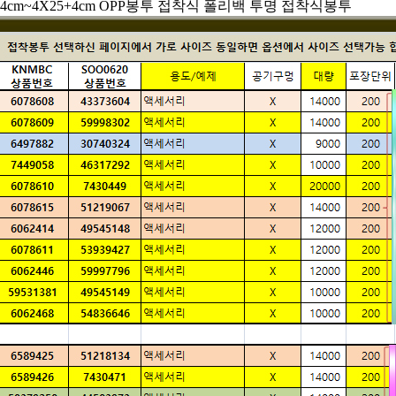
 4x6+4cm~4X25+4cm OPP봉투 접착식 폴리백 투명 접착식봉투