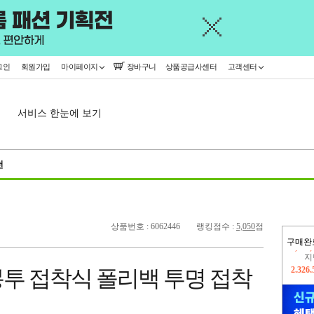
그인
회원가입
마이페이지
장바구니
상품공급사센터
고객센터
서비스 한눈에 보기
천
상품번호 : 6062446
랭킹점수 :
5,050
점
구매완
지
2,326
PP봉투 접착식 폴리백 투명 접착
이
2,274