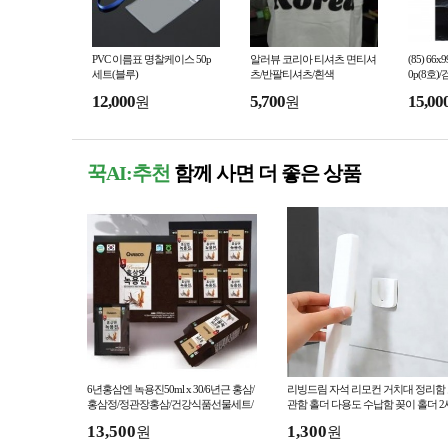
PVC 이름표 명찰케이스 50p
알러뷰 코리아 티셔츠 면티셔
(85) 6
세트(블루)
츠/반팔티셔츠/흰색
0p(8호)
12,000
5,700
15,00
원
원
꾹AI:추천
함께 사면 더 좋은 상품
6년홍삼엔 녹용진50ml x 30/6년근 홍삼/
리빙드림 자석 리모컨 거치대 정리함
홍삼정/정관장홍삼/건강식품선물세트/
관함 홀더 다용도 수납함 꽂이 홀더 2
가정의달선물면역력/명절선물
대
13,500
1,300
원
원