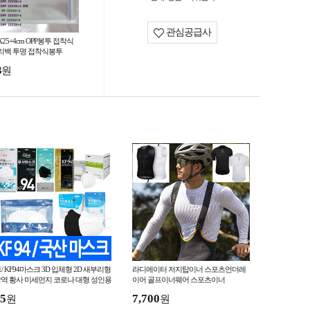
관심공급사
X25+4cm OPP봉투 접착식
리백 투명 접착식봉투
3
원
1/ KF94마스크 3D 입체형 2D 새부리형
라디에이터 저지탑이너 스포츠언더레
역 황사 미세먼지 코로나 대형 성인용
이어 골프이너웨어 스포츠이너
형 어린이 1매 개별포장
5
7,700
원
원