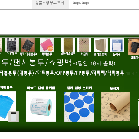
image / image
상품포장 부피/무게