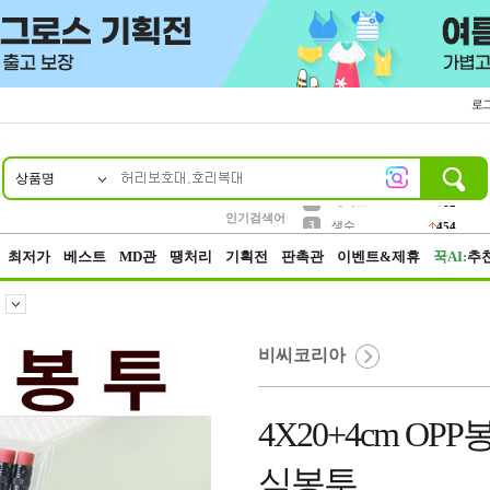
로
상품명
10
1
2
5
6
7
8
9
파우치
케이스
벨트
실리콘
양말
모자
양산
여성패션
395
555
12
12
1
1
5
3
3
생수
인기검색어
454
4
등산
152
최저가
베스트
MD관
땡처리
기획전
판촉관
이벤트&제휴
꾹AI:
추
비씨코리아
4X20+4cm O
식봉투