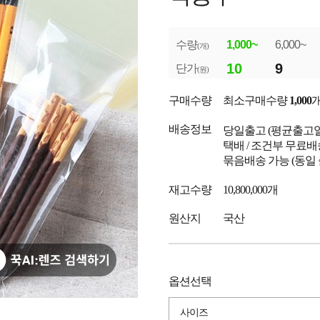
수량
1,000~
6,000~
(개)
10
9
단가
(원)
구매수량
최소구매수량
1,000
배송정보
당일출고
(평균출고
택배 / 조건부 무료배
묶음배송 가능 (동일
재고수량
10,800,000개
원산지
국산
옵션선택
사이즈