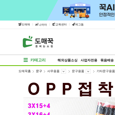
|
|
|
도매매
교육센터
에그돔
나까마
카테고리
해외상품소싱
사업자전용
묶음배송
도매꾹홈
문구
사무용품
문구용품
기타문구용품