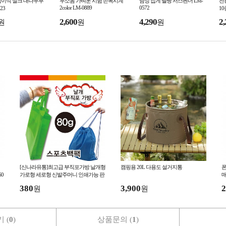
접이식 실크 대나무부
무소음 가벼운 시험 손목시계
남성 집게 멜빵 서스펜더 LM-
전
2color LM-0889
0572
23
10
2,600
4,290
2,
원
원
원
[신나라유통]최고급 부직포가방 날개형
캠핑용 20L 다용도 설거지통
폰
60
가로형 세로형 신발주머니 인쇄가능 판
매
촉물
380
3,900
2
원
원
 (
0
)
상품문의 (
1
)