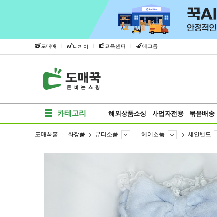
|
|
|
도매매
교육센터
에그돔
나까마
카테고리
해외상품소싱
사업자전용
묶음배송
도매꾹홈
화장품
뷰티소품
헤어소품
세안밴드