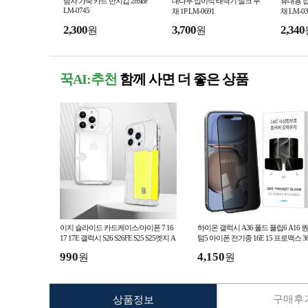
남자 가죽 카드 반지갑 2color
대나무 접이식 태극기 실크 부
휴대용 
LM-0745
채 1P LM-0691
채 LM-03
2,300
3,700
2,340
원
원
꾹AI:추천
함께 사면 더 좋은 상품
이지 슬라이드 카드케이스/아이폰 7 16
하이온 갤럭시 A36 폴드 플립6 A16 퀀
17 17E 갤럭시 S26 S26FE S25 S25엣지 A
텀5 아이폰 전기종 16E 15 프로맥스 3
37 A57 A17 M16 M33 M44
도 사생활보호 지문방지글라스
990
4,150
원
원
구매후기
상품정보