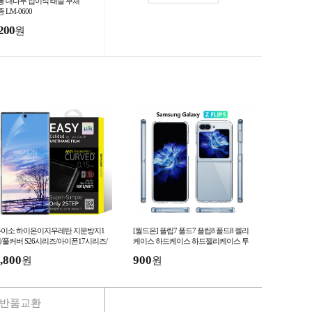
통 대나무 접이식 태슬 부채
종 LM-0600
200
원
이소 하이온이지우레탄 지문방지1
[월드온] 플립7 폴드7 플립8 폴드8 젤리
/풀커버 S26시리즈/아이폰17시리즈/
케이스 하드케이스 하드젤리케이스 투
플립시리즈
명케이스 Z플립6 우레탄필름
,800
900
원
원
반품교환