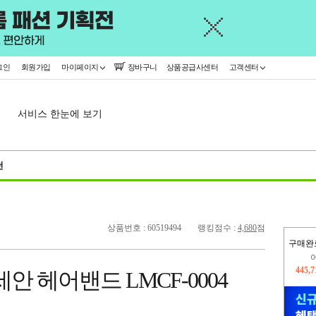
그인
회원가입
마이페이지
장바구니
상품공급사센터
고객센터
서비스 한눈에 보기
천
상품번호 : 60519494
랭킹점수 :
4,680
점
구매완
오늘
16,5
안 헤어밴드 LMCF-0004
445,