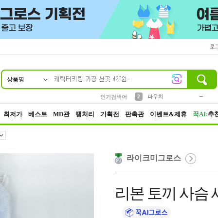
로
상품명
10
1
4
5
6
7
8
9
키링
미니
말랑이
선풍기
가방
양말
짱구
텀블러
23
2
1
1
7
3
2
파우치
인기검색어
3
모자
최저가
베스트
MD관
땡처리
기획전
판촉관
이벤트&제휴
꾹AI:
추
라이크미그로스
리본 토끼 사슴 세