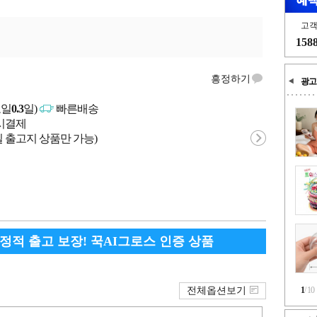
고
158
흥정하기
광고
고일
0.3
일)
빠른배송
문시결제
 출고지 상품만 가능)
안정적 출고 보장! 꾹AI그로스 인증 상품
전체옵션보기
1
/
10