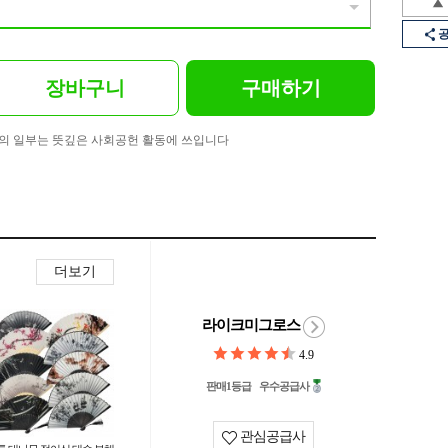
장바구니
구매하기
의 일부는 뜻깊은 사회공헌 활동에 쓰입니다
더보기
라이크미그로스
4.9
판매1등급
우수공급사
관심공급사