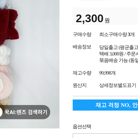
2,300
원
구매수량
최소구매수량
3
개
배송정보
당일출고
(평균출
택배 3,000원 / 주
묶음배송 가능 (동일
재고수량
99,998개
원산지
상세정보별도표기
재고 걱정 NO, 
옵션선택