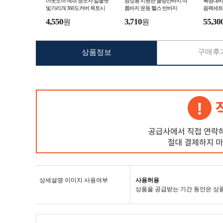
아웃도어 메쉬 챙모자 얼굴햇
남성용 시원한 쿨링반바지 여
폭염대비
빛가리개 360도커버 목토시
름바지 운동 헬스 반바지
음팩세트
등산모자
끼 얼음
4,550
3,710
55,30
원
원
구매후기
상품정보
상세설명 이미지 사용여부
사용허용
상품을 공급받는 기간 동안은 상