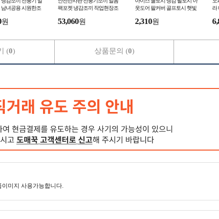
 냉감조끼 선풍기 얼
안전반사판 선풍기조끼 얼음
아이스 쿨토시 냉감 팔토시 아
오
 남녀공용 시원한조
팩포켓 냉감조끼 작업현장조
웃도어 팔커버 골프토시 햇빛
라
조끼
끼
차단
0
53,060
2,310
6,
원
원
원
 (
0
)
상품문의 (
0
)
품이미지 사용가능합니다.