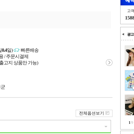
고
158
광고
일
0.4
일)
빠른배송
용 / 주문시결제
 출고지 상품만 가능)
곡군
전체옵션보기
1
/
9