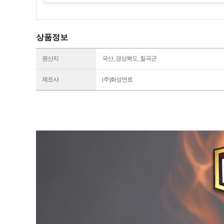
상품정보
원산지
국산_경상북도_칠곡군
제조사
(주)화성연료