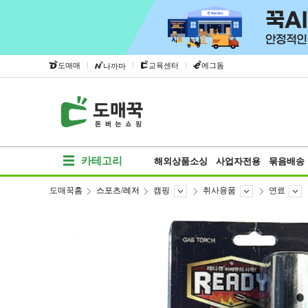
|
|
|
도매매
교육센터
에그돔
나까마
카테고리
해외상품소싱
사업자전용
묶음배송
도매꾹홈
스포츠/레저
캠핑
취사용품
연료