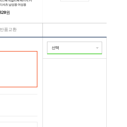
피스룩 데일리룩 베이직 카
 티셔츠 남성용 여성용
820
원
반품교환
선택