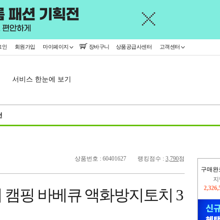
그인
회원가입
마이페이지
장바구니
상품공급사센터
고객센터
서비스 한눈에 보기
천
상품번호 : 60401627
랭킹점수 :
3,790
점
구매완
이
2,244
 캠핑 바베큐 액화방지토치 3
지
2,326