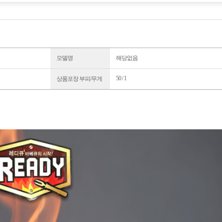
모델명
해당없음
50 / 1
상품포장 부피/무게