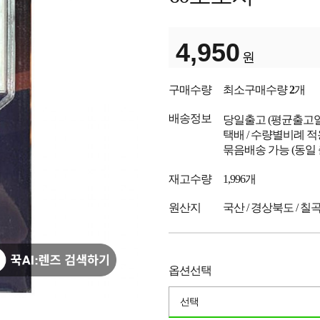
4,950
원
구매수량
최소구매수량
2
개
배송정보
당일출고
(평균출고
택배 / 수량별비례 적
묶음배송 가능 (동일
재고수량
1,996개
원산지
국산 / 경상북도 / 칠
옵션선택
선택