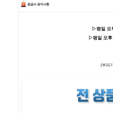
공급사 공지사항
▷평일 오
▷평일 오후
(부피