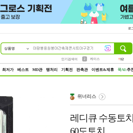
로
상품명
10
1
4
5
6
7
8
9
파우치
등산
벨트
실리콘
양말
모자
양산
여성패션
152
395
555
12
1
1
5
3
2
케이스
인기검색어
12
3
생수
454
최저가
베스트
MD관
땡처리
기획전
판촉관
이벤트&제휴
꾹AI:
추
위너리스
레디큐 수동토치
60도토치