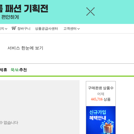
이지
장바구니
상품공급사센터
고객센터
서비스 한눈에 보기
제휴
꾹AI:
추천
구매완료 상품수
어제
445,716
상품
오늘(현재)
292,391
상품
수 없습니다