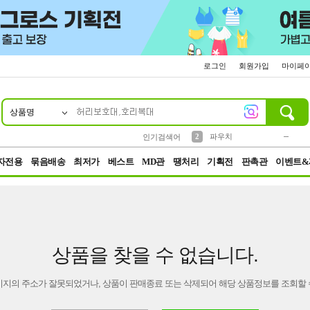
로그인
회원가입
마이페
상품명
10
1
4
5
6
7
8
9
키링
미니
말랑이
선풍기
가방
양말
짱구
텀블러
23
2
1
1
7
3
2
파우치
인기검색어
3
모자
자전용
묶음배송
최저가
베스트
MD관
땡처리
기획전
판촉관
이벤트&
상품을 찾을 수 없습니다.
이지의 주소가 잘못되었거나, 상품이 판매종료 또는 삭제되어 해당 상품정보를 조회할 