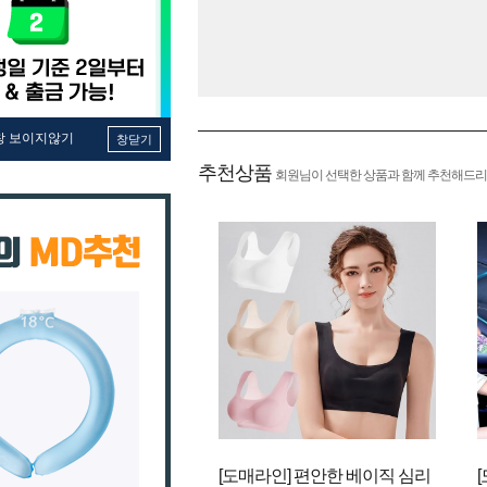
창 보이지않기
창닫기
추천상품
회원님이 선택한 상품과 함께 추천해드리
[도매라인] 편안한 베이직 심리