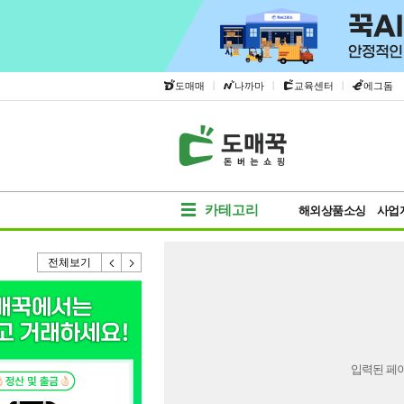
|
|
|
도매매
나까마
교육센터
에그돔
카테고리
해외상품소싱
사업
전체보기
입력된 페