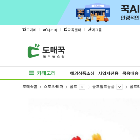
|
|
|
도매매
교육센터
에그돔
나까마
카테고리
해외상품소싱
사업자전용
묶음배송
도매꾹홈
스포츠/레저
골프
골프필드용품
골프