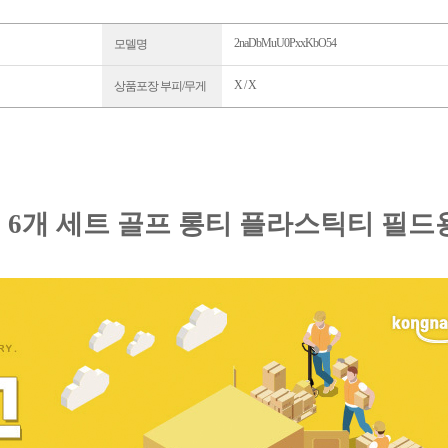
2naDbMuU0PxxKbO54
모델명
X / X
상품포장 부피/무게
 6개 세트 골프 롱티 플라스틱티 필드