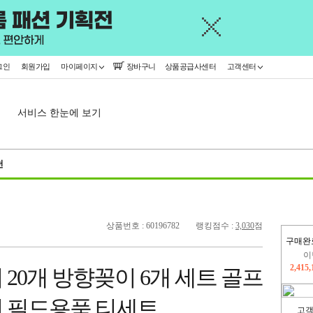
그인
회원가입
마이페이지
장바구니
상품공급사센터
고객센터
서비스 한눈에 보기
천
상품번호 : 60196782
랭킹점수 :
3,030
점
이
구매완
2,415
지
20개 방향꽂이 6개 세트 골프
2,326
 필드용품 티세트
고