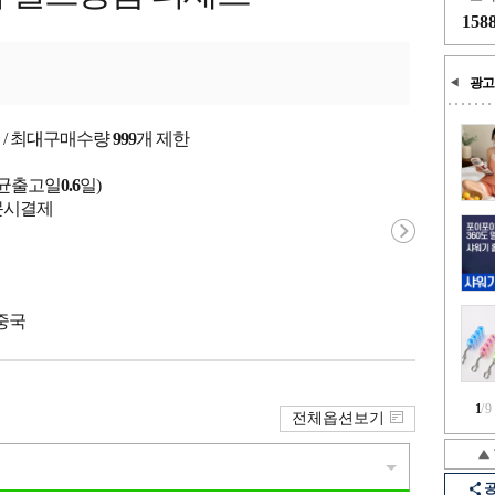
158
광고
 / 최대구매수량
999
개 제한
평균출고일
0.6
일)
 주문시결제
 중국
1
/
9
전체옵션보기