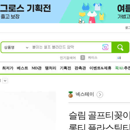
로
상품명
10
1
2
3
6
7
8
9
벨트
생수
케이스
실리콘
양말
여성패션
장갑
led
4
1
1
2
4
1
4
파우치
인기검색어
3
5
등산
1
최저가
베스트
MD관
땡처리
기획전
판촉관
이벤트&제휴
꾹AI:
추
티
넥스테이
슬림 골프티꽂이 
롱티 플라스틱티