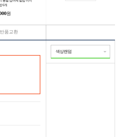
시 통발 집어제 밑밥 미끼
밥 6개
000
원
반품교환
색상랜덤