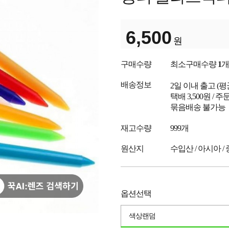
6,500
원
구매수량
최소구매수량
1
개
배송정보
2일 이내 출고
(
택배 3,500원 /
묶음배송 불가능
재고수량
999개
원산지
수입산 / 아시아 /
옵션선택
색상랜덤