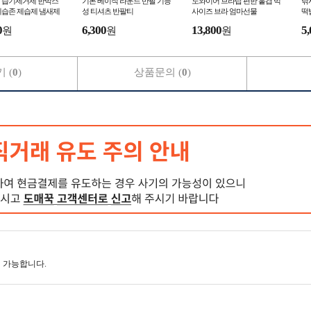
 습기제거제 한박스
기본 베이직 라운드 반팔 기능
노와이어 브라탑 편한 홑겹 빅
낚
제습존 제습제 냄새제
성 티셔츠 반팔티
사이즈 브라 엄마선물
떡
기제거제 숯 습기제거
0
6,300
13,800
5,
원
원
원
지
 (
0
)
상품문의 (
0
)
 가능합니다.