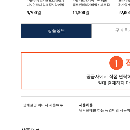
가을 무지 스카프 모조 간절기
카펫 매트 방바닥 바닥 장판
프리미엄
디자인 쁘띠 실크 정사각 데일
셀프 인테리어 타일 카페트 12
24개입 
리
장 1세트 거실 사무실
거제 습
5,700
11,500
22,00
원
원
곰팡이방
구매후기
상품정보
상세설명 이미지 사용여부
사용허용
위탁판매를 하는 동안에만 사용이