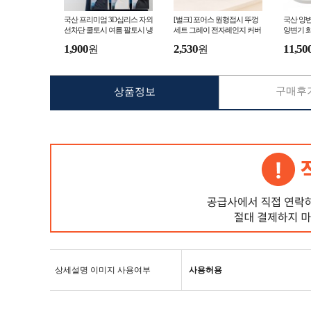
국산 프리미엄 3D심리스 자외
[벌크] 포어스 원형접시 뚜껑
국산 양변
선차단 쿨토시 여름 팔토시 냉
세트 그레이 전자레인지 커버
양변기 
감토시 UV차단
기름튐방지 전자렌지받침대
1,900
2,530
11,50
원
원
푸드커버
구매후기
상품정보
상세설명 이미지 사용여부
사용허용