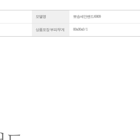
모델명
뽀송세안밴드/6909
00x00x0 / 1
상품포장 부피/무게