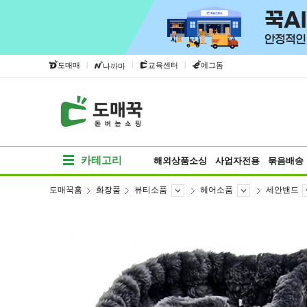
|
|
|
도매매
교육센터
에그돔
나까마
카테고리
해외상품소싱
사업자전용
묶음배송
도매꾹홈
화장품
뷰티소품
헤어소품
세안밴드