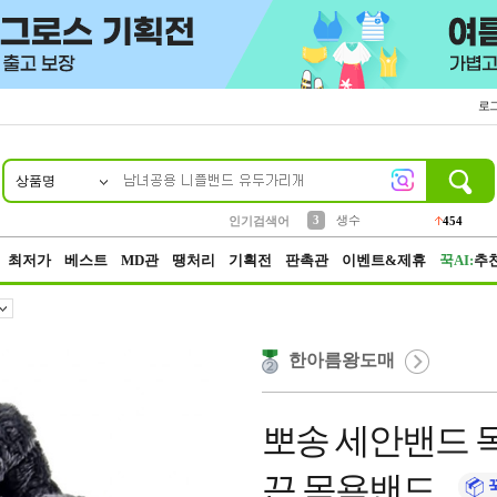
로
상품명
10
1
2
5
6
7
8
9
파우치
케이스
벨트
실리콘
양말
모자
양산
여성패션
395
555
12
12
1
1
5
3
3
생수
인기검색어
454
4
등산
152
최저가
베스트
MD관
땡처리
기획전
판촉관
이벤트&제휴
꾹AI:
추
한아름왕도매
뽀송 세안밴드 
끈 목욕밴드