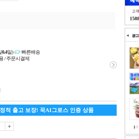
고
158
광고
일
0.4
일)
빠른배송
용 / 주문시결제
국
안정적 출고 보장! 꾹AI그로스 인증 상품
1
/
9