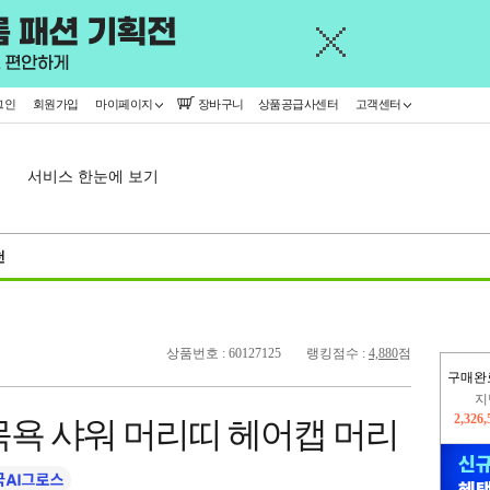
그인
회원가입
마이페이지
장바구니
상품공급사센터
고객센터
서비스 한눈에 보기
천
상품번호 : 60127125
랭킹점수 :
4,880
점
구매완
지
2,326
목욕 샤워 머리띠 헤어캡 머리
이
2,255