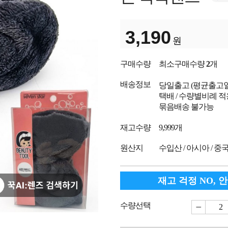
3,190
원
구매수량
최소구매수량
2
개
배송정보
당일출고
(평균출고
택배 / 수량별비례 적
묶음배송 불가능
재고수량
9,999개
원산지
수입산 / 아시아 / 중
재고 걱정 NO, 
수량선택