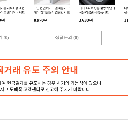
기용 시트 O형 대형
고급형 김치커터 밀폐용기 그
에어매쉬 차량용 쿨방석 앞좌
디
화이트 변기커버 세트
레이 김치절단기 김장김치 포
석용 여름방석 통풍시트
실
기김치 자르미 채소슬라이서
0
8,970
3,630
1
원
원
원
커팅보관통 칼내장
 (
0
)
상품문의 (
0
)