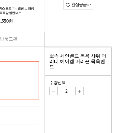
관심공급사
럭스 오크무늬 발판 소 화장
 목욕탕 발판 매트
1,550
원
반품교환
뽀송 세안밴드 목욕 샤워 머
리띠 헤어캡 머리끈 목욕밴
드
수량선택