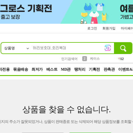
로그인
회원가입
마이페
상품명
10
1
4
5
6
7
8
9
파우치
등산
벨트
실리콘
양말
모자
양산
여성패션
152
395
555
12
1
1
5
3
2
케이스
인기검색어
12
3
생수
454
자전용
묶음배송
최저가
베스트
MD관
땡처리
기획전
판촉관
이벤트&
상품을 찾을 수 없습니다.
이지의 주소가 잘못되었거나, 상품이 판매종료 또는 삭제되어 해당 상품정보를 조회할 