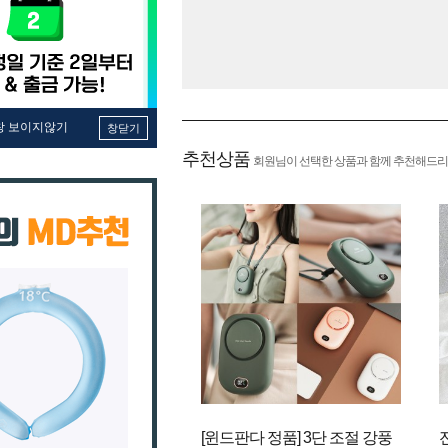
창 보이지않기
창닫기
추천상품
회원님이 선택한 상품과 함께 추천해드리
[윈드판다 정품] 3단 조절 강풍