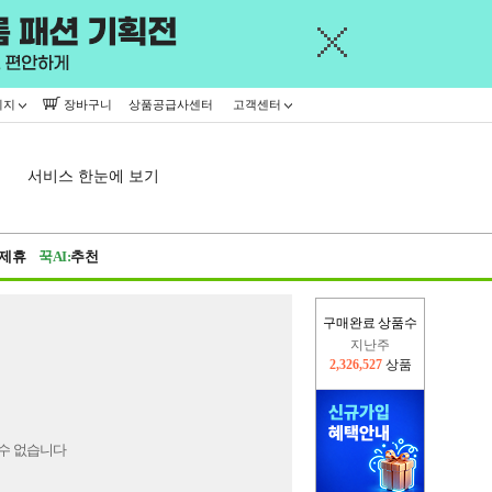
이지
장바구니
상품공급사센터
고객센터
서비스 한눈에 보기
제휴
꾹AI:
추천
구매완료 상품수
지난주
2,326,527
상품
이번주
2,300,777
상품
수 없습니다