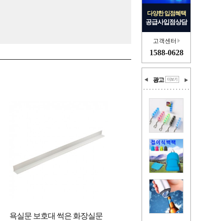
다양한 입점혜택
공급사입점상담
고객센터
1588-0628
광고
욕실문 보호대 썩은 화장실문