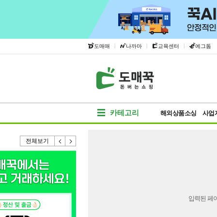
|
|
|
도매매
나까마
교육센터
에그돔
카테고리
해외상품소싱
사업
전체보기
입력된 페