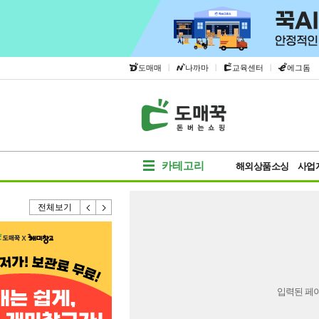
|
|
|
도매매
나까마
교육센터
에그돔
카테고리
해외상품소싱
사업
전체보기
입력된 페