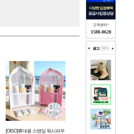
다양한 입점혜택
공급사입점상담
고객센터
1588-0628
광고
[OISO]휴대용 스탠딩 워시파우