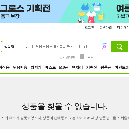
로그인
회원가입
마이페
상품명
10
1
2
3
4
5
6
9
파우치
케이스
생수
등산
벨트
실리콘
양산
여성패션
454
152
395
555
12
12
1
3
7
양말
인기검색어
1
8
모자
5
자전용
묶음배송
최저가
베스트
MD관
땡처리
기획전
판촉관
이벤트&
상품을 찾을 수 없습니다.
이지의 주소가 잘못되었거나, 상품이 판매종료 또는 삭제되어 해당 상품정보를 조회할 