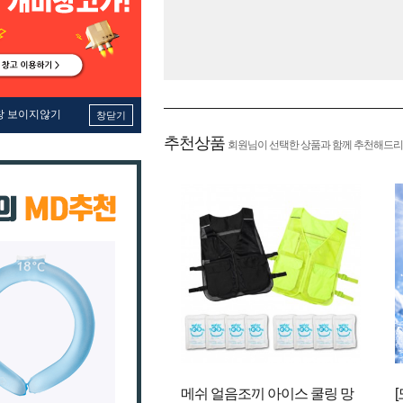
창 보이지않기
창닫기
추천상품
회원님이 선택한 상품과 함께 추천해드리
메쉬 얼음조끼 아이스 쿨링 망