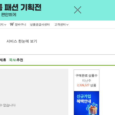
이지
장바구니
상품공급사센터
고객센터
서비스 한눈에 보기
제휴
꾹AI:
추천
구매완료 상품수
지난주
2,326,527
상품
이번주
2,229,847
상품
수 없습니다