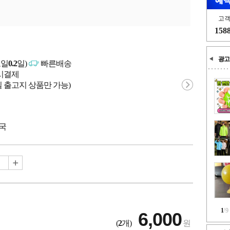
고
158
광고
고일
0.2
일)
빠른배송
문시결제
 출고지 상품만 가능)
중국
1
/
9
6,000
(
2
개)
원