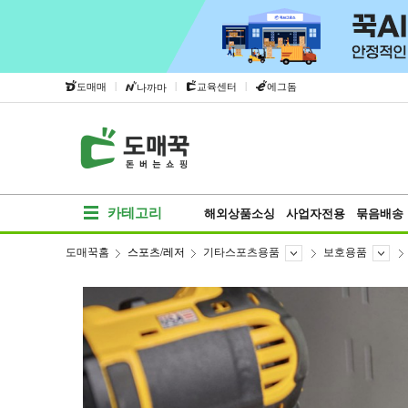
|
|
|
도매매
교육센터
에그돔
나까마
카테고리
해외상품소싱
사업자전용
묶음배송
도매꾹홈
스포츠/레저
기타스포츠용품
보호용품