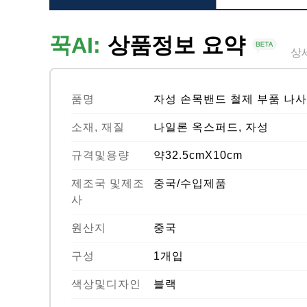
꾹AI:
상품정보 요약
상
품명
자성 손목밴드 철제 부품 나
소재, 재질
나일론 옥스퍼드, 자성
규격및용량
약32.5cmX10cm
제조국 및제조
중국/수입제품
사
원산지
중국
구성
1개입
색상및디자인
블랙