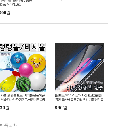
더랙 주문서정리 영수증꽂
 60cm 영수증보드
700
원
치볼 [탱탱볼 모음] 비치볼/물놀이공/
[월드온]9D 아이폰17 사생활보호필름
터볼/장난감공/탱탱공/어린이용 고무
곡면 풀커버 필름 강화유리 지문인식필
/물놀이용품 (서기몰)
름 아이폰SE3 아이폰16 S25
30
990
원
원
반품교환