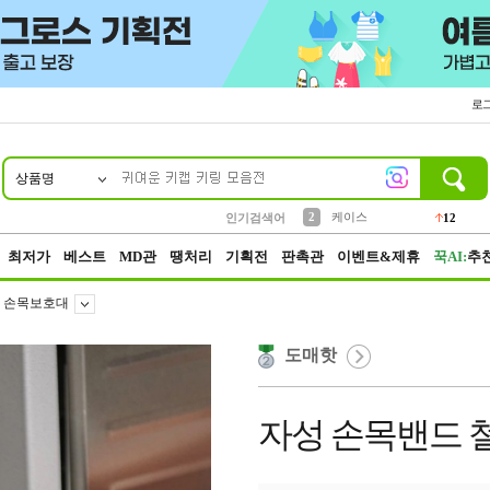
로
상품명
10
1
4
5
6
7
8
9
파우치
등산
벨트
실리콘
양말
모자
양산
여성패션
152
395
555
12
1
1
5
3
2
케이스
인기검색어
12
3
생수
454
최저가
베스트
MD관
땡처리
기획전
판촉관
이벤트&제휴
꾹AI:
추
손목보호대
도매핫
자성 손목밴드 