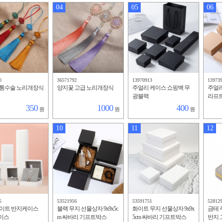
04
05
06
0
36571792
13970913
13973
전통수술 노리개장식
양지꽃 고급 노리개장식
주얼리 케이스 쇼핑백 무
주얼리
광블랙
라프
350
1000
400
원
원
원
10
11
12
5
53521956
53591751
52812
화이트 반지케이스
블랙 무지 선물상자 9x9x5c
화이트 무지 선물상자 9x9x
금테 
이스
m 싸바리 기프트박스
5cm 싸바리 기프트박스
반지 