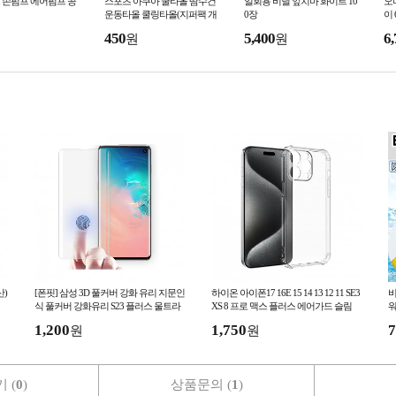
 손펌프 에어펌프 공
스포츠 아쿠아 쿨타올 땀수건
일회용 비닐 앞치마 화이트 10
오
운동타올 쿨링타올(지퍼팩 개
0장
이
별포장)
450
5,400
6,
원
원
산)
[폰핏] 삼성 3D 풀커버 강화 유리 지문인
하이온 아이폰17 16E 15 14 13 12 11 SE3
비
식 풀커버 강화유리 S23 플러스 울트라
XS 8 프로 맥스 플러스 에어가드 슬림
워
출시
범퍼 TPU 젤리 투명 케이스
공
1,200
1,750
7
원
원
 (
0
)
상품문의 (
1
)