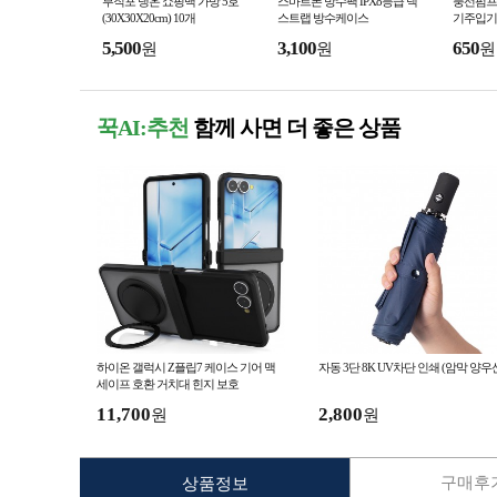
부직포 냉온 쇼핑백 가방 5호
스마트폰 방수팩 IPX8등급 넥
풍선펌프
(30X30X20cm) 10개
스트랩 방수케이스
기주입기
5,500
3,100
650
원
원
원
꾹AI:추천
함께 사면 더 좋은 상품
하이온 갤럭시 Z플립7 케이스 기어 맥
자동 3단 8K UV차단 인쇄 (암막 양우
세이프 호환 거치대 힌지 보호
11,700
2,800
원
원
구매후기
상품정보