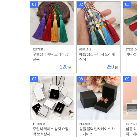
01
02
03
62879551
62861511
2722210
구슬장식 미니 노리개 장
매듭 장신구 미니 노리개
미니 
신구
장식
220
250
원
원
07
08
09
11534998
21469433
4492059
주얼리 케이스 상자 쇼핑
심플 블랙 반지케이스 하
심플 
백 보석상자
드케이스
하드케