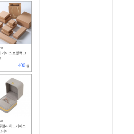
937
 케이스 쇼핑백 크
트
400
원
967
주얼리 하드케이스
그레이