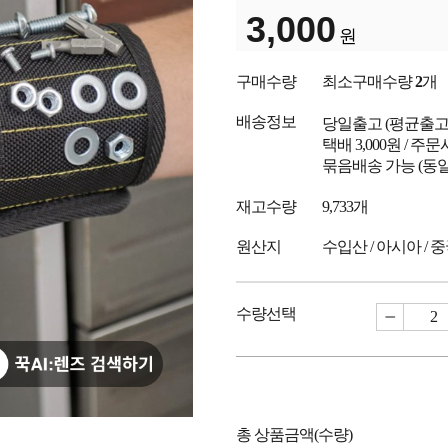
3,000
원
구매수량
최소구매수량
2
개
배송정보
당일출고
(평균출
택배 3,000원 / 주
묶음배송 가능 (동일
재고수량
9,733개
원산지
수입산 / 아시아 / 
수량선택
총 상품금액(수량)