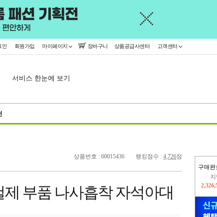
그인
회원가입
마이페이지
장바구니
상품공급사센터
고객센터
서비스 한눈에 보기
천
상품번호 : 60015436
랭킹점수 :
4,726
점
구매완
이
2,227
철제 부품 나사흡착 자석아대
지
2,326