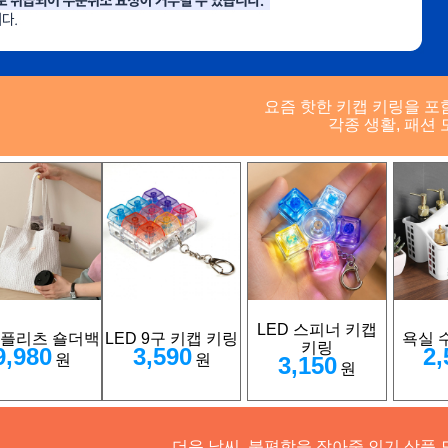
요즘 핫한 키캡 키링을 포
각종 생활, 패션 
LED 스피너 키캡
 플리츠 숄더백
LED 9구 키캡 키링
욕실 
키링
9,980
3,590
2,
원
원
3,150
원
더운 날씨, 불편함을 잡아줄 인기 상품 