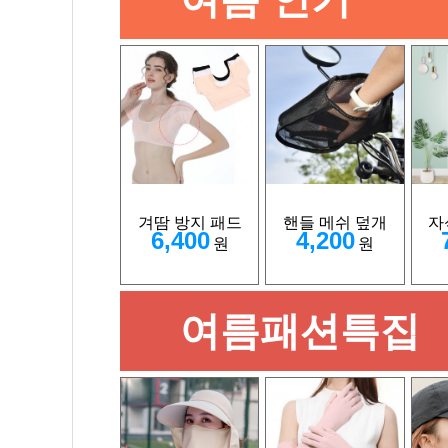
겨땀 방지 패드
핸들 메쉬 덮개
자
6,400
4,200
원
원
여름패션특집