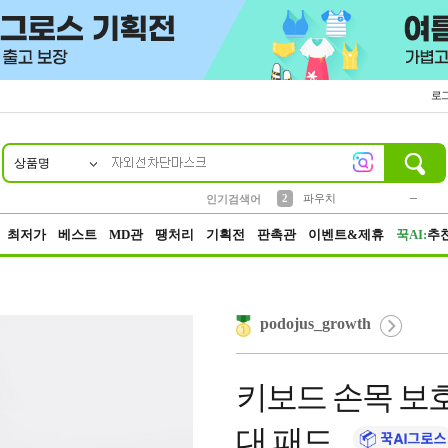
로
상품명
10
1
4
5
6
7
8
9
키링
미니
말랑이
선풍기
가방
양말
짱구
텀블러
23
2
1
1
7
3
2
파우치
인기검색어
3
모자
최저가
베스트
MD관
땡처리
기획전
판촉관
이벤트&제휴
꾹AI:
추
podojus_growth
키보드 손목 보
대 패드