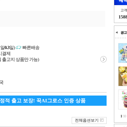
고
158
광고
고일
0.3
일)
빠른배송
문시결제
 출고지 상품만 가능)
중국
안정적 출고 보장! 꾹AI그로스 인증 상품
1
/
10
전체옵션보기