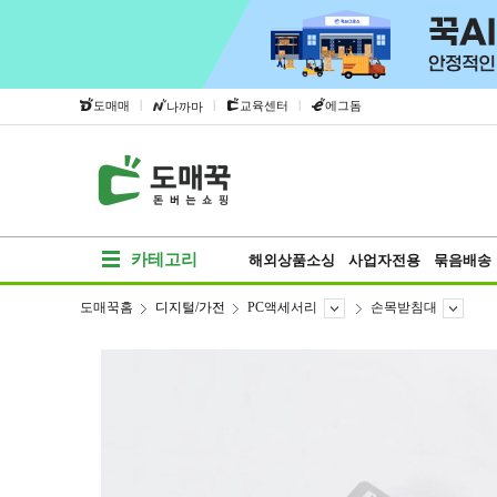
|
|
|
도매매
교육센터
에그돔
나까마
카테고리
해외상품소싱
사업자전용
묶음배송
도매꾹홈
디지털/가전
PC액세서리
손목받침대