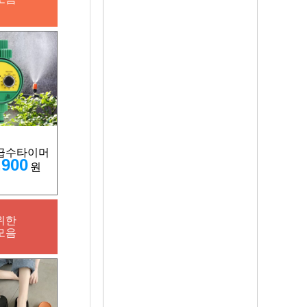
급수타이머
,900
원
위한
모음