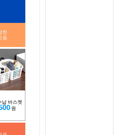
함한
모음
수납 바스켓
500
원
모음