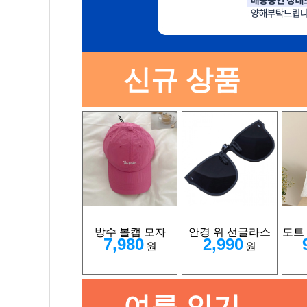
신규 상품
방수 볼캡 모자
안경 위 선글라스
도트
7,980
2,990
원
원
여름 인기