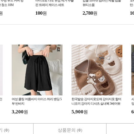
주방 후드 커버 망
마이크로 나노 유심 제거 추출
입술 브러쉬 립라인 세필 립솔
오
 청소 10M
핀 트레이 케이스 세트
뷰티소품
턴
100
2,780
1
원
원
원
인
여성 쿨링 여름바지 아이스 허리 밴딩 5
한국발송 강아지옷도매 강아지옷 할머
사
부 반바지
니조끼 강아지 디셔츠 실내복 3베어뽀
글조끼
3,200
5,900
6
원
원
 (
0
)
상품문의 (
0
)