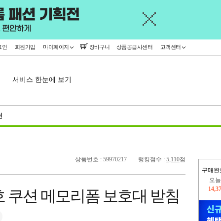
그인
회원가입
마이페이지
장바구니
상품공급사센터
고객센터
서비스 한눈에 보기
천
상품번호 : 59970217
랭킹점수 :
5,110
점
오늘
구매완
14,3
445,
호 쿠션 메모리폼 보호대 받침