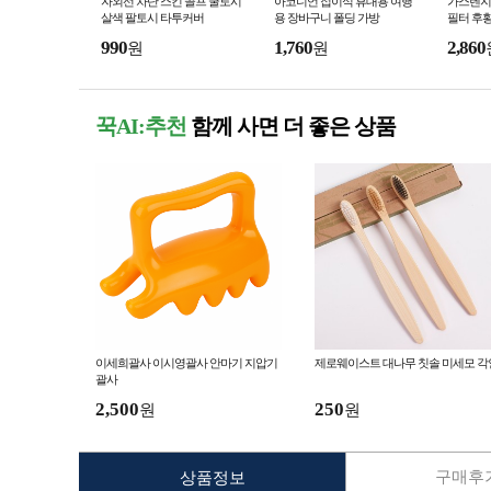
자외선 차단 스킨 골프 쿨토시
아코디언 접이식 휴대용 여행
가스렌지 
살색 팔토시 타투커버
용 장바구니 폴딩 가방
필터 후황
990
1,760
2,860
원
원
꾹AI:추천
함께 사면 더 좋은 상품
이세희괄사 이시영괄사 안마기 지압기
제로웨이스트 대나무 칫솔 미세모 각
괄사
2,500
250
원
원
구매후기
상품정보