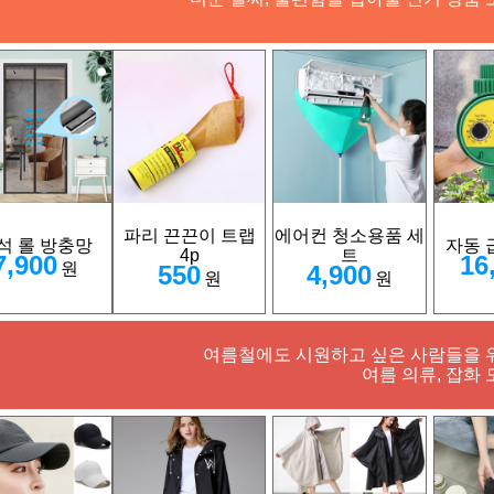
파리 끈끈이 트랩
에어컨 청소용품 세
석 롤 방충망
자동 
4p
트
7,900
16
원
550
4,900
원
원
여름철에도 시원하고 싶은 사람들을 
여름 의류, 잡화 