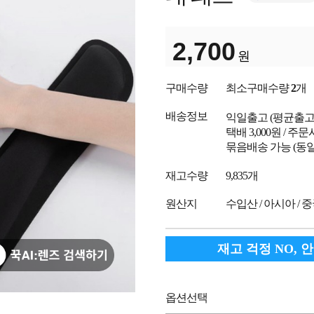
2,700
원
구매수량
최소구매수량
2
개
배송정보
익일출고
(평균출
택배 3,000원 / 주
묶음배송 가능 (동일
재고수량
9,835개
원산지
수입산 / 아시아 / 
재고 걱정 NO, 
옵션선택