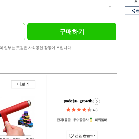
구매하기
의 일부는 뜻깊은 사회공헌 활동에 쓰입니다
더보기
podojus_growth
4.8
판매1등급
우수공급사
파워멤버
관심공급사