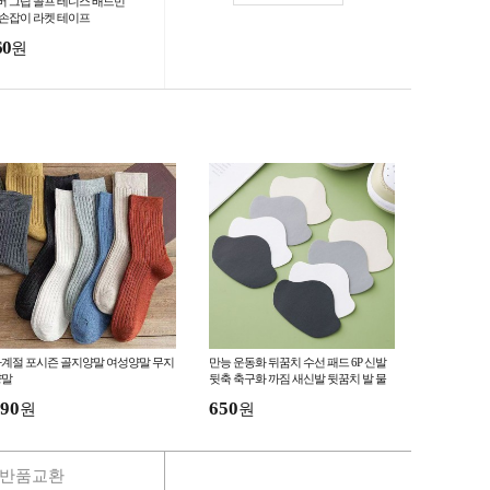
버 그립 골프 테니스 배드민
 손잡이 라켓 테이프
60
원
계절 포시즌 골지양말 여성양말 무지
만능 운동화 뒤꿈치 수선 패드 6P 신발
양말
뒷축 축구화 까짐 새신발 뒷꿈치 발 물
집 방지 뒤축 구두 로퍼 밴드
90
650
원
원
반품교환