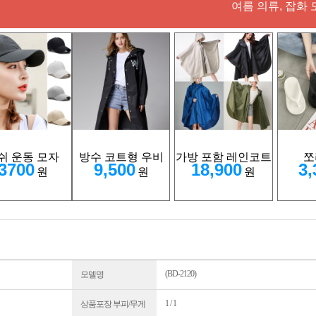
여름 의류, 잡화 
쉬 운동 모자
방수 코트형 우비
가방 포함 레인코트
쪼
3700
9,500
18,900
3,
원
원
원
(BD-2120)
모델명
1 / 1
상품포장 부피/무게