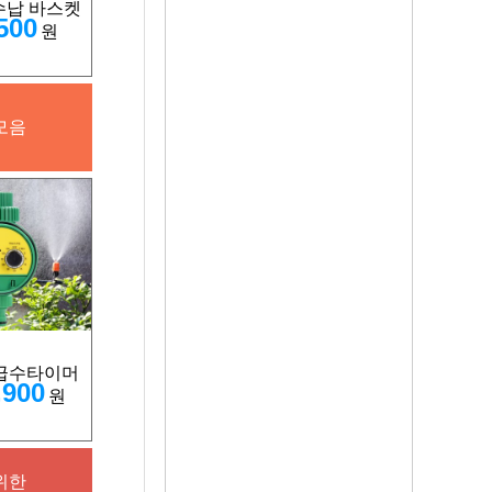
수납 바스켓
500
원
모음
급수타이머
,900
원
위한