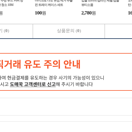
주방 후드 커버 망
마이크로 나노 유심 제거 추출
입술 브러쉬 립라인 세필 립솔
오
 청소 10M
핀 트레이 케이스 세트
뷰티소품
턴
100
2,780
1
원
원
원
 (
0
)
상품문의 (
0
)