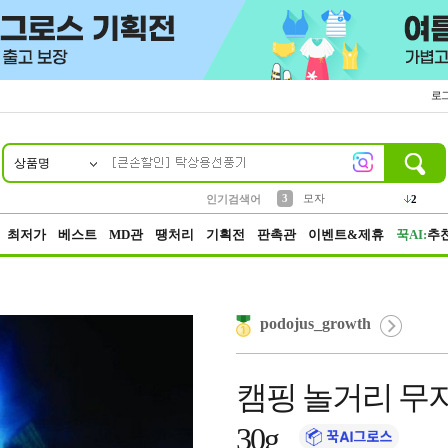
로
상품명
10
1
2
5
6
7
8
9
키링
파우치
말랑이
키캡
텀블러
가방
양말
양산
1
1
1
5
2
2
3
모자
인기검색어
2
4
선풍기
최저가
베스트
MD관
땡처리
기획전
판촉관
이벤트&제휴
꾹AI:
추
podojus_growth
캠핑 놀거리 무
30g