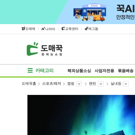
|
|
|
도매매
교육센터
에그돔
나까마
카테고리
해외상품소싱
사업자전용
묶음배송
도매꾹홈
스포츠/레저
캠핑
랜턴
실내등