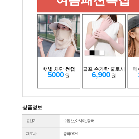
햇빛 차단 썬캡
골프 손가락 쿨토시
메
5000
6,900
원
원
상품정보
원산지
수입산_아시아_중국
제조사
중국OEM