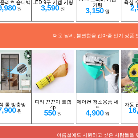
 플리츠 숄더백
LED 9구 키캡 키링
욕실 
키링
9,980
3,590
2,
원
원
3,150
원
더운 날씨, 불편함을 잡아줄 인기 상품 
파리 끈끈이 트랩
에어컨 청소용품 세
석 롤 방충망
자동 
4p
트
7,900
16
원
550
4,900
원
원
여름철에도 시원하고 싶은 사람들을 