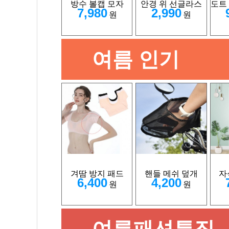
방수 볼캡 모자
안경 위 선글라스
도트
7,980
2,990
원
원
여름 인기
겨땀 방지 패드
핸들 메쉬 덮개
자
6,400
4,200
원
원
여름패션특집