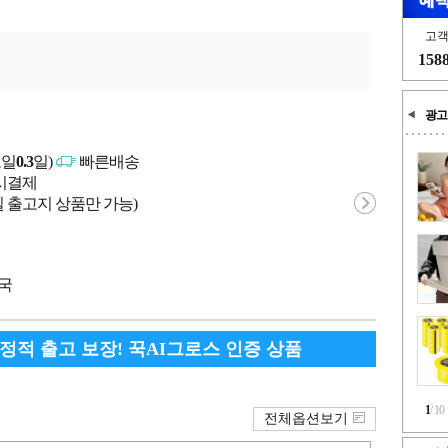
고
158
광고
고일
0.3
일)
빠른배송
문시결제
 출고지 상품만 가능)
중국
안정적 출고 보장! 꾹AI그로스 인증 상품
1
/
10
전체옵션보기