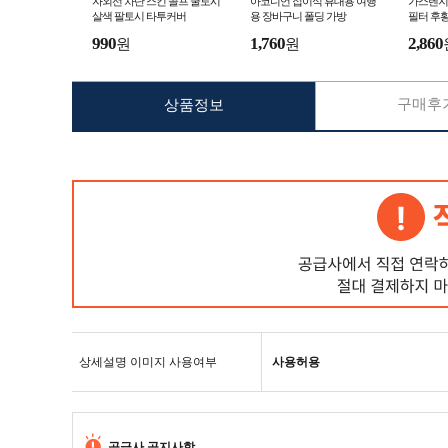
자외선 차단 스킨 골프 쿨토시
아코디언 접이식 휴대용 여행
가스렌지 
살색 팔토시 타투커버
용 장바구니 폴딩 가방
필터 후황
990
1,760
2,860
원
원
구매후기
상품정보
상세설명 이미지 사용여부
사용허용
공급사 공지사항