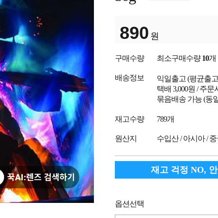
890
원
구매수량
최소구매수량
10
개
배송정보
익일출고
(평균출
택배 3,000원 / 주
묶음배송 가능 (동일
재고수량
789개
원산지
수입산 / 아시아 / 
재고 걱정 NO, 
옵션선택