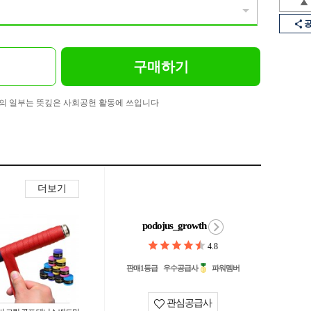
구매하기
의 일부는 뜻깊은 사회공헌 활동에 쓰입니다
더보기
podojus_growth
4.8
판매1등급
우수공급사
파워멤버
관심공급사