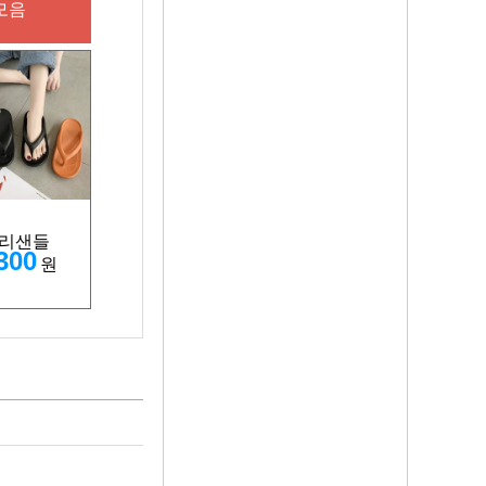
모음
리샌들
300
원