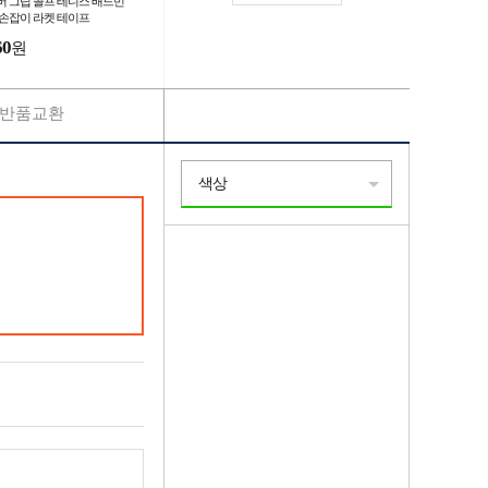
버 그립 골프 테니스 배드민
 손잡이 라켓 테이프
60
원
반품교환
색상