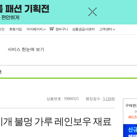
그인
회원가입
마이페이지
장바구니
상품공급사센터
고객센터
서비스 한눈에 보기
천
상품번호 : 59969325
랭킹점수 :
5,110
점
구매완
402,
지개 불멍 가루 레인보우 재료
오늘
397,