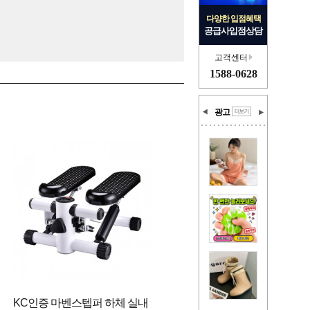
다양한 입점혜택
공급사입점상담
고객센터
1588-0628
광고
KC인증 마벤스텝퍼 하체 실내