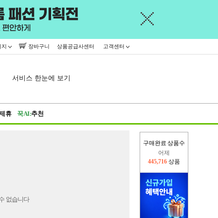
이지
장바구니
상품공급사센터
고객센터
서비스 한눈에 보기
제휴
꾹AI:
추천
구매완료 상품수
어제
445,716
상품
오늘(현재)
16,391
상품
수 없습니다