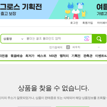
로그인
회원가입
마이페
상품명
10
1
4
5
6
7
8
9
키링
미니
말랑이
선풍기
가방
양말
짱구
텀블러
23
2
1
1
7
3
2
파우치
인기검색어
3
모자
자전용
묶음배송
최저가
베스트
MD관
땡처리
기획전
판촉관
이벤트&
상품을 찾을 수 없습니다.
이지의 주소가 잘못되었거나, 상품이 판매종료 또는 삭제되어 해당 상품정보를 조회할 