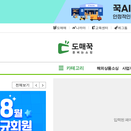
|
|
|
도매매
나까마
교육센터
에그돔
카테고리
해외상품소싱
사업
전체보기
입력된 페