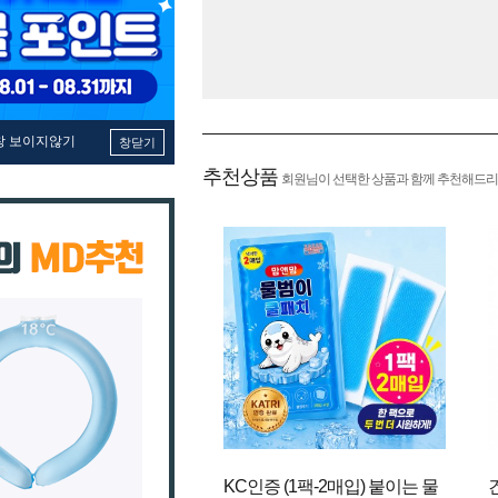
창 보이지않기
창닫기
추천상품
회원님이 선택한 상품과 함께 추천해드리
KC인증 (1팩-2매입) 붙이는 물