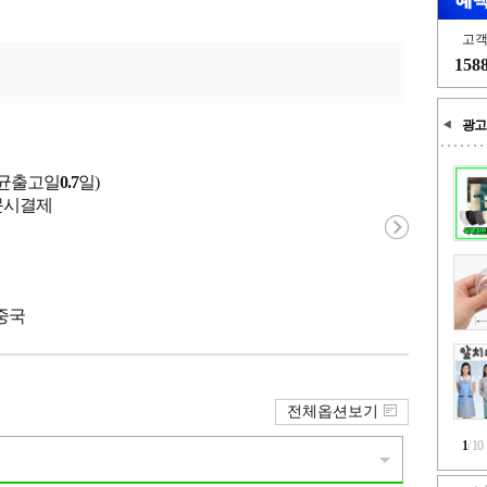
고
158
광고
평균출고일
0.7
일)
 주문시결제
 중국
전체옵션보기
1
/
10