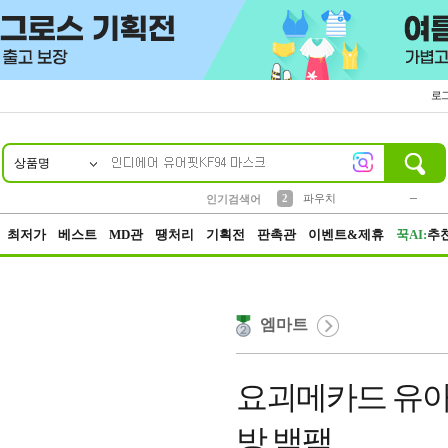
로
상품명
10
1
4
5
6
7
8
9
키링
미니
말랑이
선풍기
가방
양말
짱구
텀블러
23
2
1
1
7
3
2
파우치
인기검색어
3
모자
최저가
베스트
MD관
땡처리
기획전
판촉관
이벤트&제휴
꾹AI:
추
엠마트
요괴메카드 유아
방 백팩