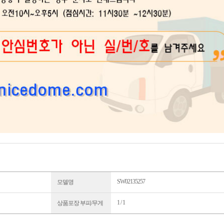
SW02135257
모델명
1 / 1
상품포장 부피/무게