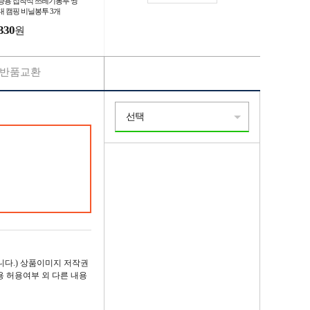
량용 접착식 쓰레기봉투 씽
대 캠핑 비닐봉투 3개
330
원
반품교환
선택
다.) 상품이미지 저작권
용 허용여부 외 다른 내용