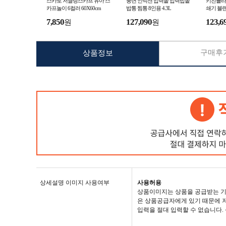
스카로 저글링스카프 유아 스
풍년 인덕션 압력솥 압력밥솥
키친플라
카프놀이 6컬러 60X60cm
밥통 찜통 8인용 4.3L
쇄기 블랜
7,850
127,090
123,6
원
원
구매후기
상품정보
상세설명 이미지 사용여부
사용허용
상품이미지는 상품을 공급받는 기
은 상품공급자에게 있기 때문에 저
입력을 절대 입력할 수 없습니다.