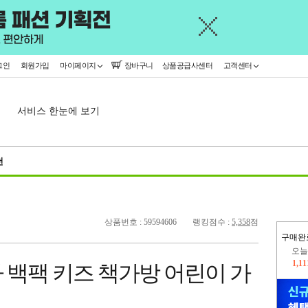
그인
회원가입
마이페이지
장바구니
상품공급사센터
고객센터
서비스 한눈에 보기
천
상품번호 : 59594606
랭킹점수 :
5,358
점
구매완
오늘
1,1
 백팩 키즈 책가방 어린이 가
445,