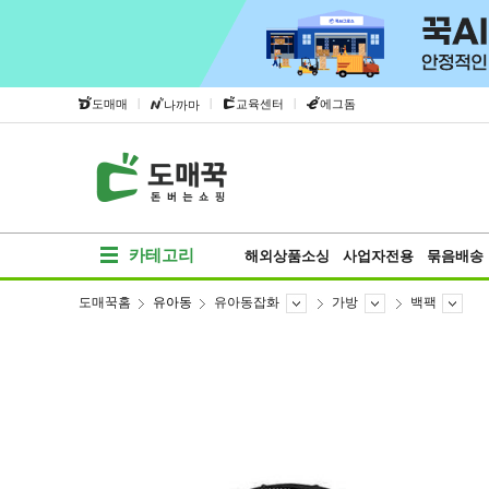
|
|
|
도매매
교육센터
에그돔
나까마
카테고리
해외상품소싱
사업자전용
묶음배송
도매꾹홈
유아동
유아동잡화
가방
백팩