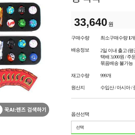
33,640
원
구매수량
최소구매수량
1
개
배송정보
2일 이내 출고
(
택배 3,000원 /
묶음배송 불가능
재고수량
999개
원산지
수입산 / 아시아 /
옵션선택
선택