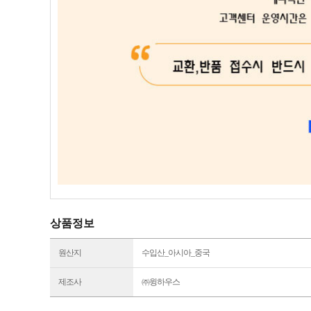
상품정보
원산지
수입산_아시아_중국
제조사
㈜윙하우스