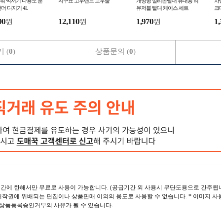
워 믹서기 다용도 분
지구표 고무밴드 고무줄
개방형 실리콘빨대 휴대용 리
차
더 다지기 4L
유저블 빨대 케이스 세트
크
90
12,110
1,970
1,
원
원
원
 (
0
)
상품문의 (
0
)
간에 한해서만 무료로 사용이 가능합니다. (공급기간 외 사용시 무단도용으로 간주됩니
작권에 위배되는 편집이나 상품판매 이외의 용도로 사용할 수 없습니다. * 이미지 사
 상품등록승인거부의 사유가 될 수 있습니다.