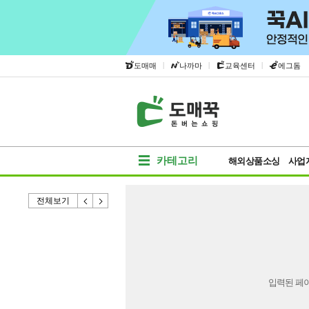
|
|
|
도매매
나까마
교육센터
에그돔
카테고리
해외상품소싱
사업
전체보기
입력된 페