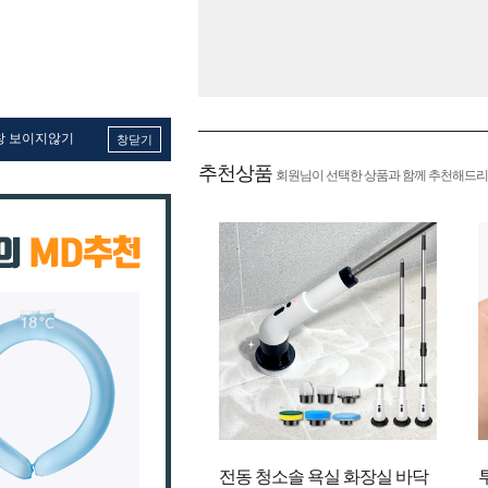
창 보이지않기
창닫기
추천상품
회원님이 선택한 상품과 함께 추천해드리
전동 청소솔 욕실 화장실 바닥