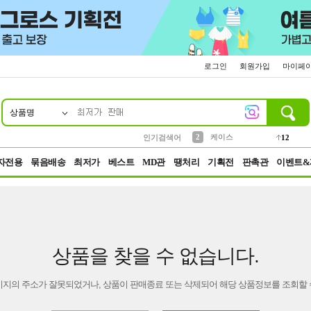
로그인
회원가입
마이페
상품명
10
1
4
5
6
7
8
9
파우치
등산
벨트
실리콘
양말
모자
양산
여성패션
152
395
555
12
1
1
5
3
2
케이스
인기검색어
12
3
생수
454
자전용
묶음배송
최저가
베스트
MD관
땡처리
기획전
판촉관
이벤트&
상품을 찾을 수 없습니다.
이지의 주소가 잘못되었거나, 상품이 판매종료 또는 삭제되어 해당 상품정보를 조회할 