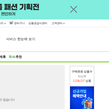
이지
장바구니
상품공급사센터
고객센터
서비스 한눈에 보기
제휴
꾹AI:
추천
구매완료 상품수
지난주
2,326,527
상품
이번주
2,227,334
상품
수 없습니다