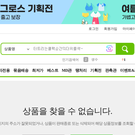
로그인
회원가입
마이페
상품명
10
1
4
5
6
7
8
9
벨트
파우치
등산
실리콘
양말
여성패션
장갑
led
4
3
1
2
4
1
2
생수
인기검색어
1
3
케이스
1
자전용
묶음배송
최저가
베스트
MD관
땡처리
기획전
판촉관
이벤트&
상품을 찾을 수 없습니다.
이지의 주소가 잘못되었거나, 상품이 판매종료 또는 삭제되어 해당 상품정보를 조회할 