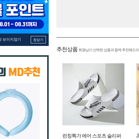
창 보이지않기
창닫기
추천상품
회원님이 선택한 상품과 함께 추천해드리
런칭특가 에어 스포츠 슬리퍼