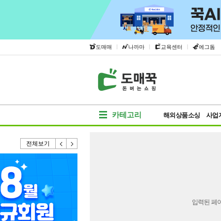
|
|
|
도매매
나까마
교육센터
에그돔
카테고리
해외상품소싱
사업
전체보기
입력된 페