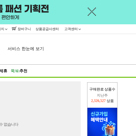
이지
장바구니
상품공급사센터
고객센터
서비스 한눈에 보기
제휴
꾹AI:
추천
구매완료 상품수
지난주
2,326,527
상품
이번주
2,312,466
상품
수 없습니다