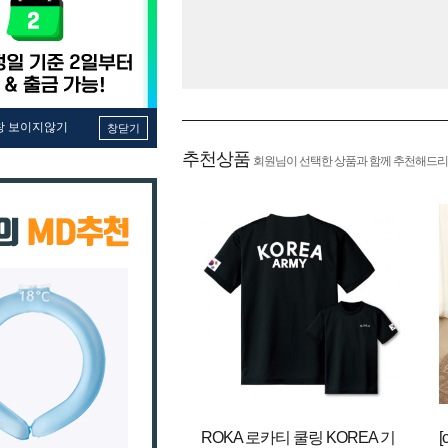
창 보이지않기
창닫기
추천상품
회원님이 선택한 상품과 함께 추천해드리
ROKA 로카티 쿨링 KOREA 기
[