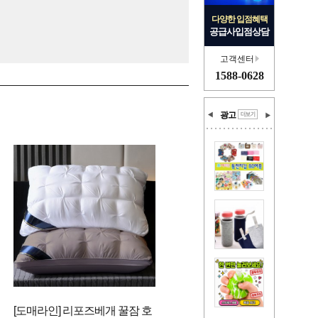
다양한 입점혜택
공급사입점상담
고객센터
1588-0628
광고
[도매라인] 리포즈베개 꿀잠 호