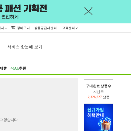
이지
장바구니
상품공급사센터
고객센터
서비스 한눈에 보기
제휴
꾹AI:
추천
구매완료 상품수
지난주
2,326,527
상품
이번주
2,309,909
상품
수 없습니다