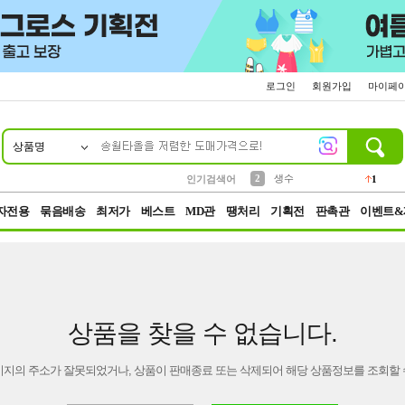
로그인
회원가입
마이페
상품명
10
1
4
5
6
7
8
9
벨트
파우치
등산
실리콘
양말
여성패션
장갑
led
4
3
1
2
4
1
2
생수
인기검색어
1
3
케이스
1
자전용
묶음배송
최저가
베스트
MD관
땡처리
기획전
판촉관
이벤트&
상품을 찾을 수 없습니다.
이지의 주소가 잘못되었거나, 상품이 판매종료 또는 삭제되어 해당 상품정보를 조회할 