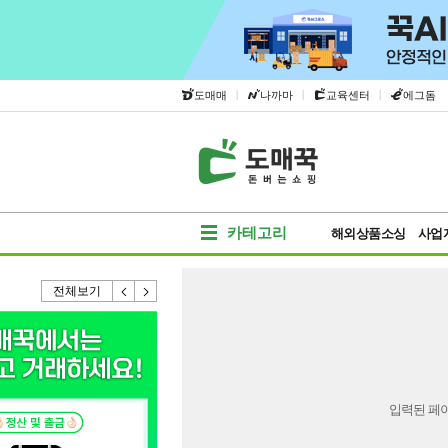
|
|
|
도매매
나까마
교육센터
에그돔
카테고리
해외상품소싱
사업
전체보기
입력된 페