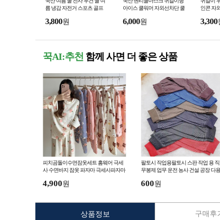
국산 여름 쿨 전사 두건 쿨 여
국산 벤티쿨마스크 귀걸이형
귀걸이 
름 냉감 자전거 스포츠 골프
아이스 쿨워머 자외선차단 쿨
인콘 자외
등산 머리 패션 두건
링 골프 낚시 등산 자전거 스
이스 페
3,800
6,000
3,300
원
원
포츠마스크
꾹AI:추천
함께 사면 더 좋은 상품
피치곰돌이수면잠옷세트 홈웨어 극세
팔토시 작업용팔토시 스판 작업 용 
사 수면바지 잠옷 파자마 극세사파자마
무봉제 업무 운전 농사 건설 공장 다
세트
도 소매 시보리 팔 토시
4,900
600
원
원
구매후기
상품정보