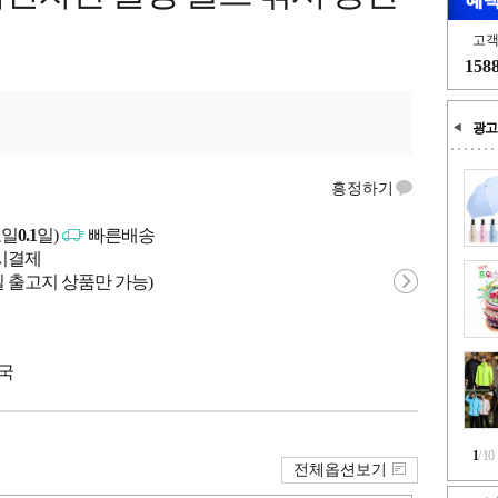
고
158
광고
흥정하기
고일
0.1
일)
빠른배송
문시결제
 출고지 상품만 가능)
중국
1
/
10
전체옵션보기