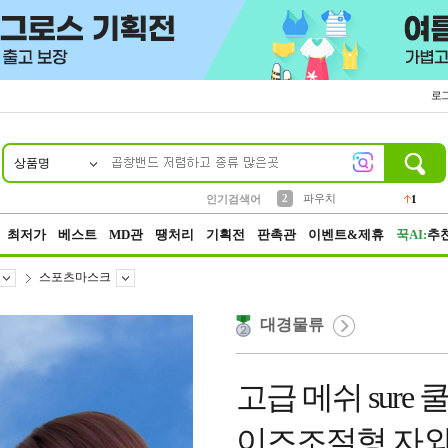
로
상품명
10
1
4
5
6
7
8
9
키링
선풍기
말랑이
키캡
텀블러
가방
양말
양산
1
1
5
2
2
2
파우치
인기검색어
1
3
모자
2
최저가
베스트
MD관
땡처리
기획전
판촉관
이벤트&제휴
꾹AI:
추
스포츠마스크
대경물류
고급 메쉬 sure
이즈조절형 자외