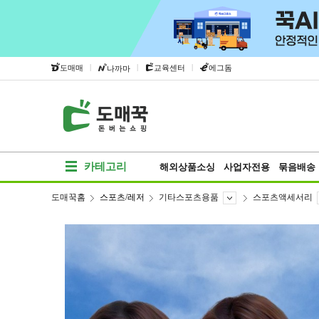
|
|
|
도매매
교육센터
에그돔
나까마
카테고리
해외상품소싱
사업자전용
묶음배송
도매꾹홈
스포츠/레저
기타스포츠용품
스포츠액세서리