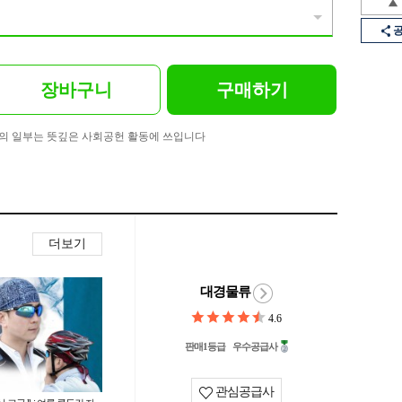
장바구니
구매하기
의 일부는 뜻깊은 사회공헌 활동에 쓰입니다
더보기
대경물류
4.6
판매1등급
우수공급사
관심공급사