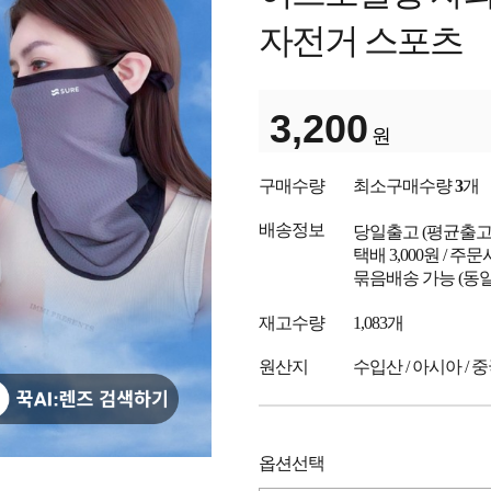
자전거 스포츠
3,200
원
구매수량
최소구매수량
3
개
배송정보
당일출고
(평균출
택배 3,000원 / 주
묶음배송 가능 (동일
재고수량
1,083개
원산지
수입산 / 아시아 / 
옵션선택