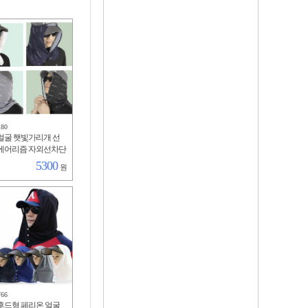
180
얼굴 햇빛가리개 선
에어리즘 자외선차단
등산 낚시 골프 냉감
5300
원
한 차양막
766
후드형 페리온 얼굴