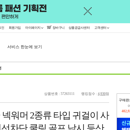
그인
회원가입
마이페이지
장바구니
상품공급사센터
고객센터
서비스 한눈에 보기
천
상품번호 : 57263111
랭킹점수 :
4,930
점
구매완
오늘
412,
 쿨 넥워머 2종류 타입 귀걸이 사
402,
선차단 쿨링 골프 낚시 등산