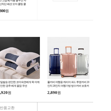
 고급 lkj 여름 쿨두건 자
선차단 패션 모자 쿨링 쿨
포츠 냉감 등산 두건
800
원
일발송 편안한 코어숙면베개 목 어깨
풀커버 여행용 캐리어 ALL 투명커버 20
안한 경추 베개 꿀잠 쿠션
인치 28인치 여행가방 방수커버 보호커
버
,920
2,890
원
원
반품교환