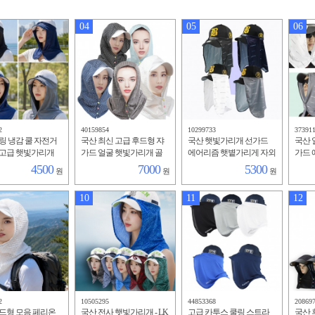
04
05
06
2
40159854
10299733
37391
링 냉감 쿨 자전거
국산 최신 고급 후드형 쟈
국산 햇빛가리개 선가드
국산 
 고급 햇빛가리개
가드 얼굴 햇빛가리개 골
에어리즘 햇볕가리게 자외
가드 
프 봄 여름 선가드 그늘막
선차단 모자 등산 낚시 골
모자 
4500
7000
5300
원
원
원
여성 남성 낚시 등산 필수
프 차양막 냉감 스카프
시원
품
10
11
12
2
10505295
44853368
20869
드형 모음 페리온
국산 전사 햇빛가리개 - LK
고급 카투스 쿨링 스트라
국산 