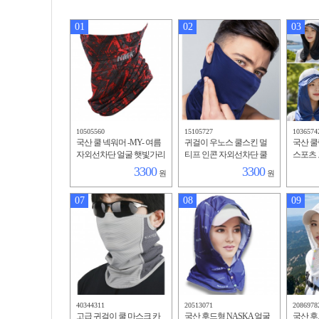
01
02
03
10505560
15105727
1036574
국산 쿨 넥워머 -MY- 여름
귀걸이 우노스 쿨스킨 멀
국산 쿨
자외선차단 얼굴 햇빛가리
티프 인콘 자외선차단 쿨
스포츠
개 골프 스포츠마스크
넥워머 아이스 페이스 커
3300
3300
원
원
버 햇빛가리개
07
08
09
40344311
20513071
2086978
고급 귀걸이 쿨 마스크 카
국산 후드형 NASKA 얼굴
국산 후