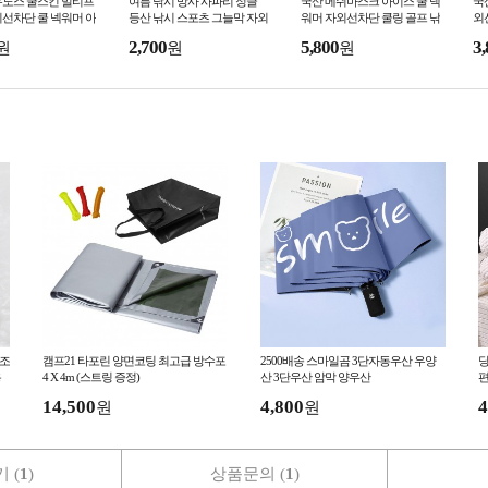
우노스 쿨스킨 멀티프
여름 낚시 망사 사파리 정글
국산 메쉬마스크 아이스 쿨 넥
국산
선차단 쿨 넥워머 아
등산 낚시 스포츠 그늘막 자외
워머 자외선차단 쿨링 골프 낚
외
이스 커버 햇빛가리개
선차단 밀리터리 모자
시 등산 자전거 스포츠마스크
스
2,700
5,800
3,
원
원
원
직조
캠프21 타포린 양면코팅 최고급 방수포
2500배송 스마일곰 3단자동우산 우양
당
용
4 X 4m (스트링 증정)
산 3단우산 암막 양우산
편
14,500
4,800
4
원
원
 (
1
)
상품문의 (
1
)