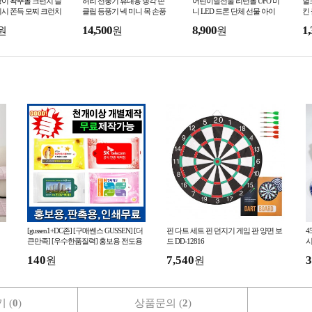
이 왁뿌볼 크런치 슬
허리 선풍기 휴대용 냉각 손
어린이날선물 리턴볼 UFO 미
헐
시 쫀득 모찌 크런치
클립 등풍기 넥 미니 목 손풍
니 LED 드론 단체 선물 아이
킨
스트레스 해소 왁스볼
기 바디 소형 탁상용 탁상 핸
유아 초등학생 어린이집 소형
14,500
8,900
1,
원
원
원
드 핸디 충전식
장난감 어린이
[gussen1+DC존] [구매쎈스 GUSSEN] [더
핀 다트 세트 핀 던지기 게임 판 양면 보
4
큰만족] [우수한품질력] 홍보용 전도용
드 DD-12816
시
물티슈 개별제작무료(1000UP)
140
7,540
3
원
원
 (
0
)
상품문의 (
2
)