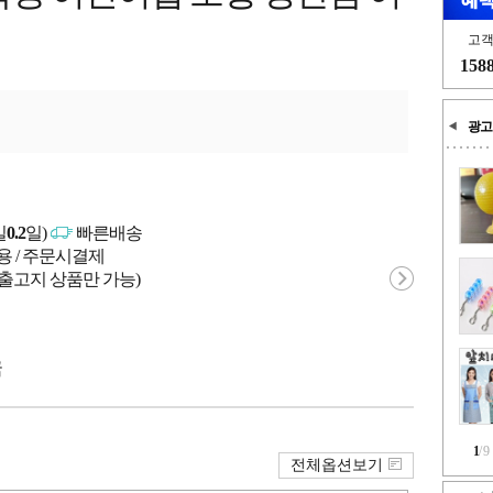
고
158
광고
일
0.2
일)
빠른배송
용 / 주문시결제
 출고지 상품만 가능)
국
1
/
9
전체옵션보기