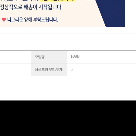
HJ988
모델명
. / .
상품포장 부피/무게