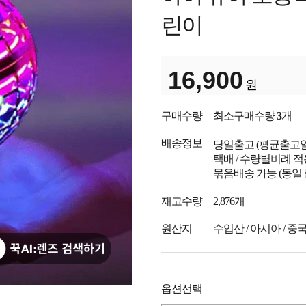
린이
16,900
원
구매수량
최소구매수량
3
개
배송정보
당일출고
(평균출고
택배 / 수량별비례 적
묶음배송 가능 (동일
재고수량
2,876개
원산지
수입산 / 아시아 / 중
옵션선택