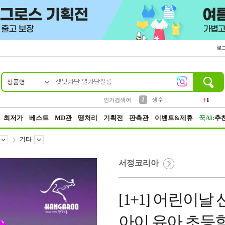
로
상품명
10
1
4
5
6
7
8
9
벨트
파우치
등산
실리콘
양말
여성패션
장갑
led
4
3
1
2
4
1
2
생수
인기검색어
1
3
케이스
1
최저가
베스트
MD관
땡처리
기획전
판촉관
이벤트&제휴
꾹AI:
추
기타
서정코리아
[1+1] 어린이
아이 유아 초등