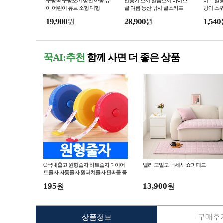
구명복 구명조끼 성인 아동 유
선풍기 조끼 얼음조끼 아이스
비누 말랑
아 어린이 튜브 소형 대형
쿨 여름 등산 낚시 쿨스카프
랑이 스퀴
아이스머플러 여름 작업복 작
솜사탕 
19,900
28,900
1,540
원
원
업 조끼 쿨타올
왁스
꾹AI:추천
함께 사면 더 좋은 상품
C 국내출고 원형줄자 하트줄자 다이어
벨라 고밀도 극세사 쇼파패드
트줄자 자동줄자 원터치줄자 판촉물 둥
근형 고리 인쇄 홍보물 사은품
195
13,900
원
원
구매후기
상품정보