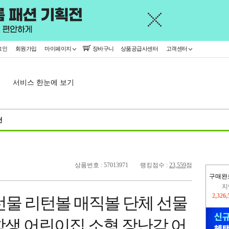
그인
회원가입
마이페이지
장바구니
상품공급사센터
고객센터
서비스 한눈에 보기
천
상품번호 : 57013971
랭킹점수 :
23,559
점
구매완
이
2,399
날 선물 리턴볼 매직볼 단체 선물
지
2,326
학생 어린이집 소형 장난감 어