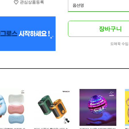
관심상품등록
옵션명
장바구니
도매꾹 수입