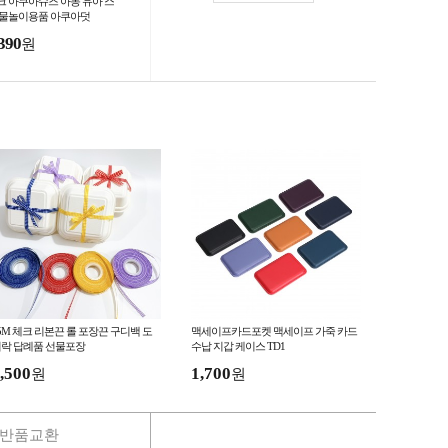
크 아쿠아슈즈 아동 유아 스
 물놀이용품 아쿠아덧
390
원
5M 체크 리본끈 롤 포장끈 구디백 도
맥세이프카드포켓 맥세이프 가죽 카드
락 답례품 선물포장
수납 지갑 케이스 TD1
,500
1,700
원
원
반품교환