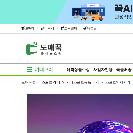
|
|
|
도매매
교육센터
에그돔
나까마
카테고리
해외상품소싱
사업자전용
묶음배송
도매꾹홈
스포츠/레저
기타스포츠용품
스포츠액세서리
베스트