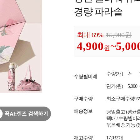
경량 파라솔
최대 69%
15,900
원
4,900
~
5,00
원
수량
(개)
2~
수량별비례
단가
(원)
5,000
구매수량
최소구매수량
2
배송정보
당일출고
(평균
택배 / 수량별비
묶음배송 가능 (
재고수량
17,032개