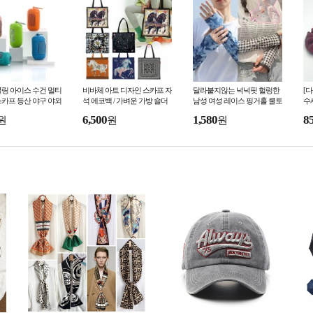
링 아이스 수건 멀티
비바체 아트 디자인 스카프 자
달라붙지않는 넉넉핏 헐렁한
[
카프 등산 야구 야외
석 에코백 / 가벼운 가방 숄더
남성 여성 레이스 핑거홀 쿨토
수
포츠타올 아쿠아 땀수
백 빅사이즈 데일리 봄 여름
시 팔토시 / 여름 라이딩 자전
세
6,500
1,580
8
원
원
원
거 암워머 손등 자
용