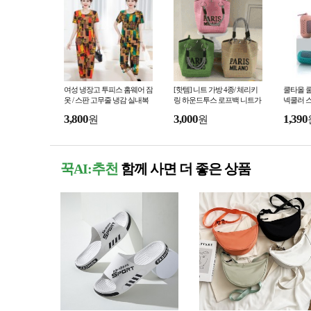
여성 냉장고 투피스 홈웨어 잠
[핫템] 니트 가방 4종/ 체리키
쿨타올 쿨
옷 / 스판 고무줄 냉감 실내복
링 하운드투스 로프백 니트가
넥쿨러 스
세트 상하의
방 손목가방 가방 니트백 유튜
체육 스
3,800
3,000
1,390
원
원
브 울 버킷 링체인
건
꾹AI:추천
함께 사면 더 좋은 상품