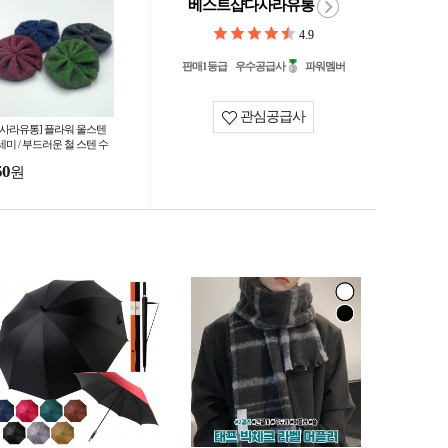
베스트샵다사라유통
4.9
판매1등급
우수공급사
파워멤버
관심공급사
다사라유통] 플라워 울스텐
세미 / 부드러운 철 스텐 수
미 주방용품 기름때제거 다
50
원
도