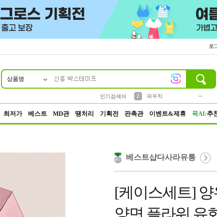
로
상품명
10
1
4
5
6
7
8
9
키링
미니
말랑이
선풍기
가방
양말
짱구
텀블러
23
2
1
1
7
3
2
파우치
인기검색어
3
모자
최저가
베스트
MD관
땡처리
기획전
판촉관
이벤트&제휴
꾹AI:
추
베스트샵다사라유통
[케이스세트] 
양면 플라워 유화