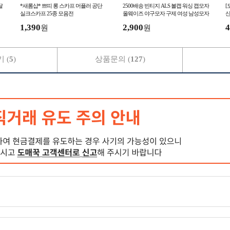
달
*새롬샵* 쁘띠 롱 스카프 머플러 공단
2500배송 빈티지 ALS 볼캡 워싱 캡모자
[
실크스카프 25종 모음전
올웨이즈 야구모자 구제 여성 남성모자
산
챙모자 스냅백
동
1,390
2,900
4
원
원
 (
5
)
상품문의 (
127
)