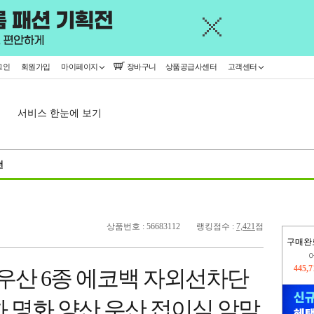
그인
회원가입
마이페이지
장바구니
상품공급사센터
고객센터
서비스 한눈에 보기
천
상품번호 : 56683112
랭킹점수 :
7,421
점
구매완
445,
오늘
333,
양우산 6종 에코백 자외선차단
 명화 양산 우산 접이식 암막