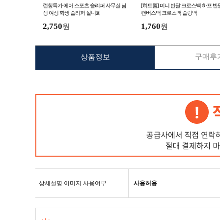
런칭특가 에어 스포츠 슬리퍼 사무실 남
[히트템] 미니 반달 크로스백 하프 반
성 여성 학생 슬리퍼 실내화
캔버스백 크로스백 슬링백
2,750
1,760
원
원
구매후기
상품정보
상세설명 이미지 사용여부
사용허용