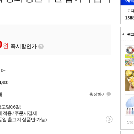
고
158
광고
0
원
즉시할인가
10~
4,900
개
흥정하기
출고일
0.6
일)
례 적용 / 주문시결제
동일 출고지 상품만 가능)
1
/
10