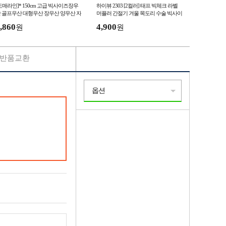
도매라인]* 150cm 고급 빅사이즈장우
하이뷰 2303 [2컬러] 태프 빅체크 라벨
 골프우산 대형우산 장우산 양우산 자
머플러 간절기 겨울 목도리 수술 빅사이
우산 선물박스 사은 판촉물
즈 롱 커플 남녀공용 숄
,860
4,900
원
원
반품교환
옵션