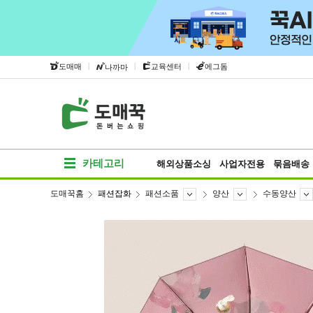
|
|
|
도매매
교육센터
에그돔
나까마
카테고리
해외상품소싱
사업자전용
묶음배송
도매꾹홈
패션잡화
패션소품
양산
수동양산