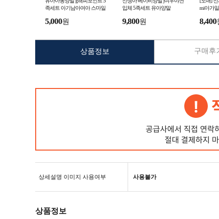
유아아동양말 g해피포인트 5
신생아 베이비양말 j여우야연
[도매] 
족세트 아기남아여아 스마일
입체 5족세트 유아양말
mi아가일
양말
0족 ) 25
5,000
9,800
8,400
원
원
구매후기
상품정보
상세설명 이미지 사용여부
사용불가
상품정보