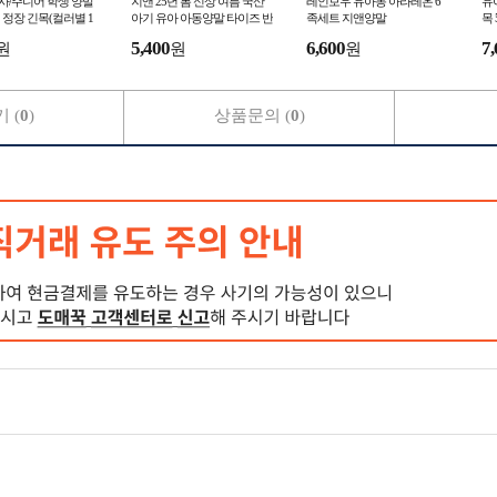
신사/주니어 학생 양말
지앤 25년 봄 신상 여름 국산
레인보우 유아동 아라레온 6
유
 정장 긴목(컬러별 1
아기 유아 아동양말 타이즈 반
족세트 지앤양말
목
0-280mm
장 여아 남아 답례품 성인 어
양
5,400
6,600
7,
원
원
원
린이집
 (
0
)
상품문의 (
0
)