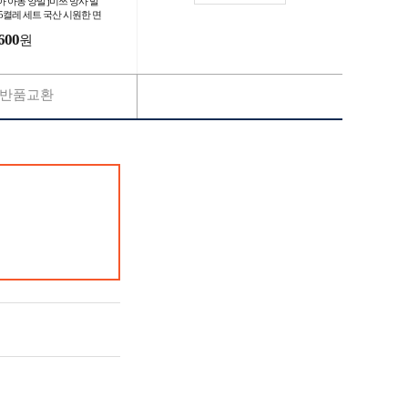
아 아동 양말 j미쯔 망사 발
 5켤레 세트 국산 시원한 면
말
600
원
반품교환