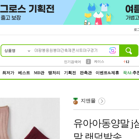
로
상품명
10
1
4
5
6
7
8
9
파우치
등산
벨트
실리콘
양말
모자
양산
여성패션
152
395
555
12
1
1
5
3
2
케이스
인기검색어
12
3
생수
454
최저가
베스트
MD관
땡처리
기획전
판촉관
이벤트&제휴
꾹AI:
추
지앤몰
유아아동양말 j
말 랜덤발송