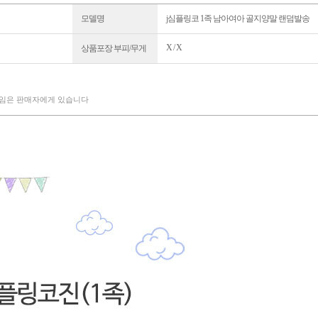
모델명
j심플링코 1족 남아여아 골지양말 랜덤발송
X / X
상품포장 부피/무게
책임은 판매자에게 있습니다