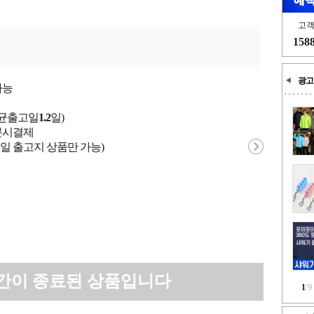
고
158
광고
가능
평균출고일
1.2
일)
 주문시결제
일 출고지 상품만 가능)
간이 종료된 상품입니다
1
/
9