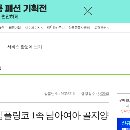
그인
회원가입
마이페이지
장바구니
상품공급사센터
고객센터
서비스 한눈에 보기
천
상품번호 : 56358216
랭킹점수 :
3,020
점
구매완
이
2,302
심플링코 1족 남아여아 골지양
지
2,326