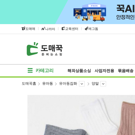
|
|
|
도매매
교육센터
에그돔
나까마
카테고리
해외상품소싱
사업자전용
묶음배송
도매꾹홈
유아동
유아동잡화
양말