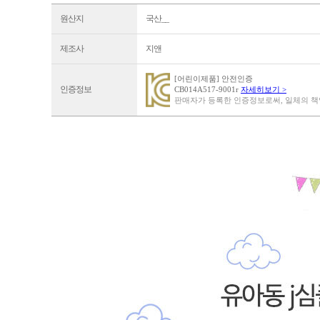
원산지
국산__
제조사
지앤
[어린이제품] 안전인증
인증정보
CB014A517-9001r
자세히보기 >
판매자가 등록한 인증정보로써, 일체의 