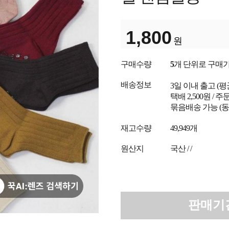
1,800
원
구매수량
5
개 단위로 구매
배송정보
3일 이내 출고
(
택배 2,500원 /
묶음배송 가능 (동
재고수량
49,949개
원산지
국산 / /
판매기