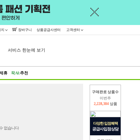
이지
장바구니
상품공급사센터
고객센터
서비스 한눈에 보기
제휴
꾹AI:
추천
구매완료 상품수
이번주
2,228,384
상품
지난주
2,326,527
상품
다양한 입점혜택
수 없습니다
공급사입점상담