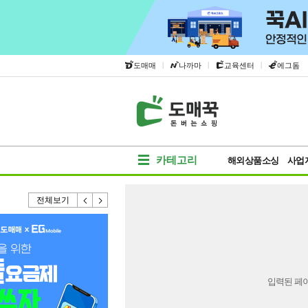
|
|
|
도매매
나까마
교육센터
에그돔
카테고리
해외상품소싱
사업
전체보기
입력된 페