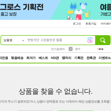
로그인
회원가입
마이페
상품명
10
1
2
5
6
7
8
9
파우치
케이스
벨트
실리콘
양말
모자
양산
여성패션
395
555
12
12
1
1
5
3
3
생수
인기검색어
454
4
등산
152
자전용
묶음배송
최저가
베스트
MD관
땡처리
기획전
판촉관
이벤트&
상품을 찾을 수 없습니다.
이지의 주소가 잘못되었거나, 상품이 판매종료 또는 삭제되어 해당 상품정보를 조회할 