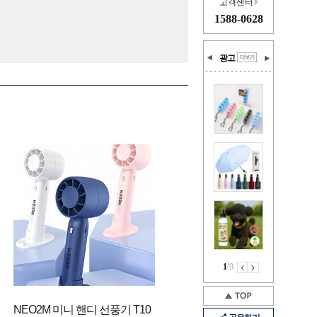
고객센터
1588-0628
광고
1
/
9
NEO2M 미니 핸디 선풍기 T10