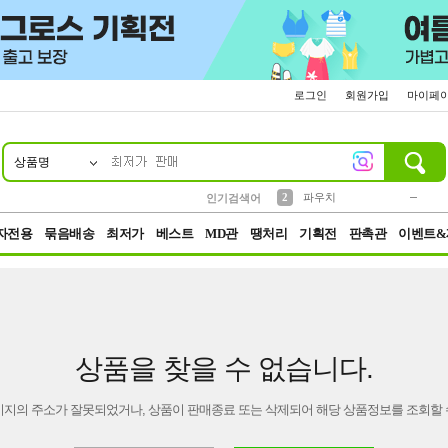
로그인
회원가입
마이페
상품명
10
1
4
5
6
7
8
9
키링
미니
말랑이
선풍기
가방
양말
짱구
텀블러
23
2
1
1
7
3
2
파우치
인기검색어
3
모자
자전용
묶음배송
최저가
베스트
MD관
땡처리
기획전
판촉관
이벤트&
상품을 찾을 수 없습니다.
이지의 주소가 잘못되었거나, 상품이 판매종료 또는 삭제되어 해당 상품정보를 조회할 