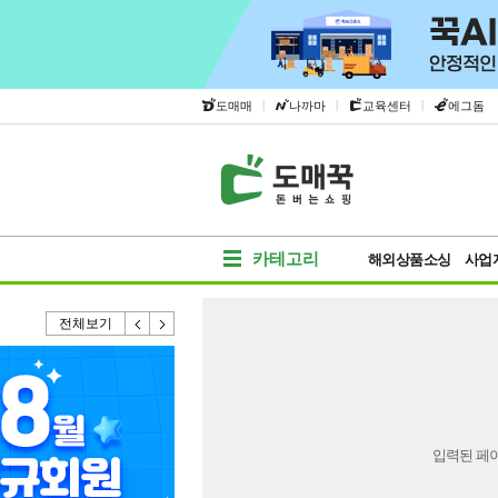
|
|
|
도매매
나까마
교육센터
에그돔
카테고리
해외상품소싱
사업
전체보기
입력된 페