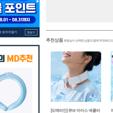
창 보이지않기
창닫기
추천상품
회원님이 선택한 상품과 함께 추천해드리
[도매라인] 큐브 아이스 넥쿨러