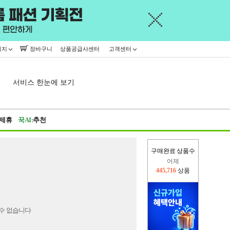
이지
장바구니
상품공급사센터
고객센터
서비스 한눈에 보기
제휴
꾹AI:
추천
구매완료 상품수
어제
445,716
상품
오늘(현재)
378,662
상품
수 없습니다