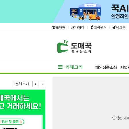
|
|
|
도매매
나까마
교육센터
에그돔
카테고리
해외상품소싱
사업
전체보기
입력된 페