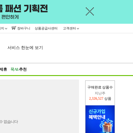
이지
장바구니
상품공급사센터
고객센터
서비스 한눈에 보기
제휴
꾹AI:
추천
구매완료 상품수
지난주
2,326,527
상품
이번주
2,228,581
상품
수 없습니다