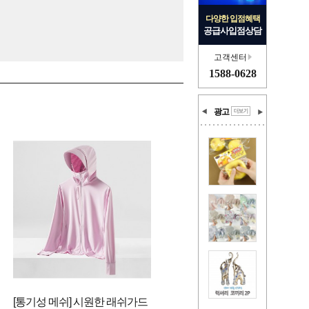
다양한 입점혜택
공급사입점상담
고객센터
1588-0628
광고
[통기성 메쉬] 시원한 래쉬가드