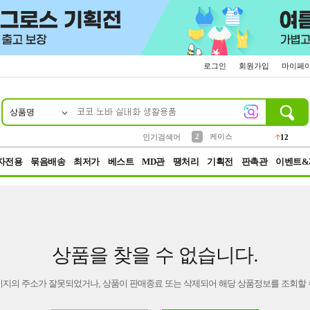
로그인
회원가입
마이페
상품명
10
1
4
5
6
7
8
9
파우치
등산
벨트
실리콘
양말
모자
양산
여성패션
152
395
555
12
1
1
5
3
2
케이스
인기검색어
12
3
생수
454
자전용
묶음배송
최저가
베스트
MD관
땡처리
기획전
판촉관
이벤트&
상품을 찾을 수 없습니다.
이지의 주소가 잘못되었거나, 상품이 판매종료 또는 삭제되어 해당 상품정보를 조회할 