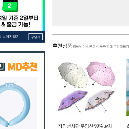
창 보이지않기
창닫기
추천상품
회원님이 선택한 상품과 함께 추천해드리
자외선차단 우양산 99% uv차