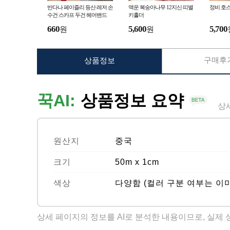
반다나 페이즐리 등산 레저 손
액운 복숭아나무 12지신 띠별
정비 호
수건 스카프 두건 헤어밴드
키홀더
660
5,600
5,700
원
원
구매후기
상품정보
꾹AI:
상품정보 요약
상
원산지
중국
크기
50m x 1cm
색상
다양함 (컬러 구분 여부는 이
상세 페이지의 정보를 AI로 분석한 내용이므로, 실제