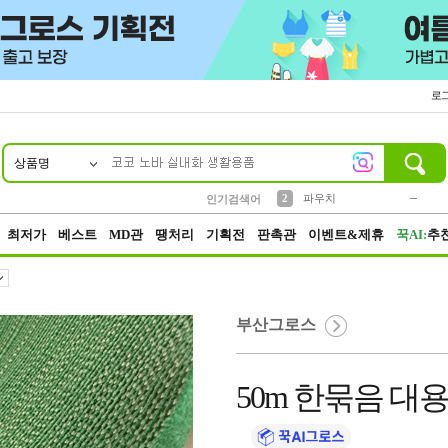
로
상품명
10
1
4
5
6
7
8
9
키링
미니
말랑이
선풍기
가방
양말
짱구
텀블러
23
2
1
1
7
3
2
파우치
인기검색어
3
모자
최저가
베스트
MD관
땡처리
기획전
판촉관
이벤트&제휴
꾹AI:
추
부산그로스
50m 한묶음 