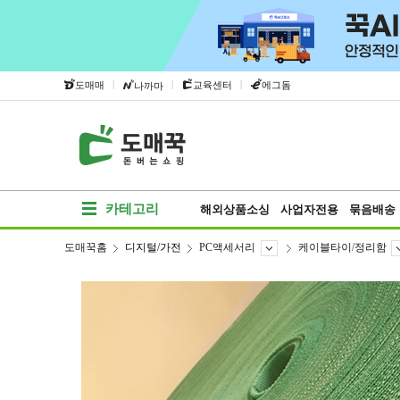
|
|
|
도매매
교육센터
에그돔
나까마
카테고리
해외상품소싱
사업자전용
묶음배송
도매꾹홈
디지털/가전
PC액세서리
케이블타이/정리함