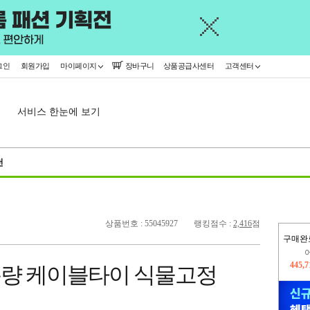
그인
회원가입
마이페이지
장바구니
상품공급사센터
고객센터
서비스 한눈에 보기
천
상품번호 : 55045927
랭킹점수 :
2,416
점
구매완
오늘
380,
대용량 케이블타이 식물고정
445,