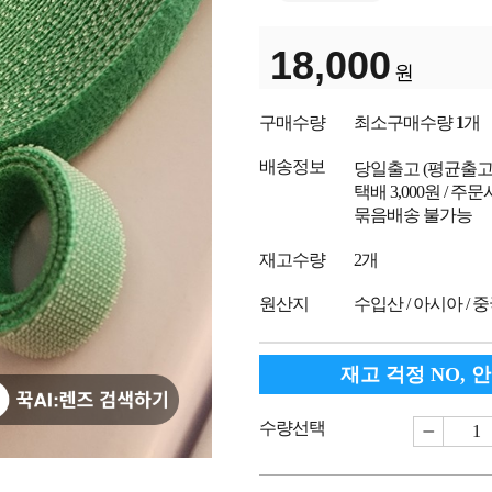
18,000
원
구매수량
최소구매수량
1
개
배송정보
당일출고
(평균출
택배 3,000원 / 주
묶음배송 불가능
재고수량
2개
원산지
수입산 / 아시아 / 
재고 걱정 NO, 
수량선택