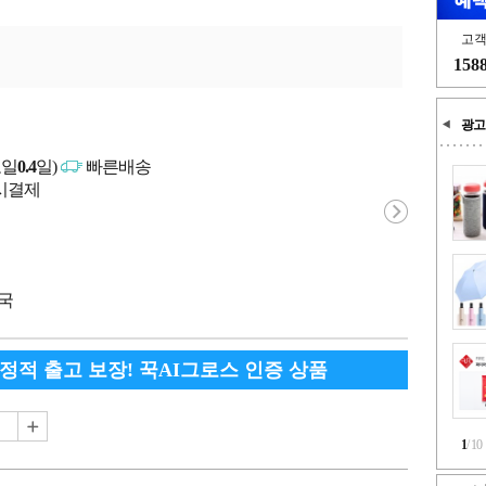
고
158
광고
고일
0.4
일)
빠른배송
문시결제
중국
안정적 출고 보장! 꾹AI그로스 인증 상품
1
/
10