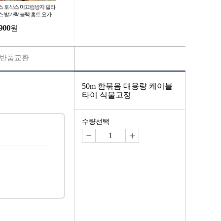
스 토삭스 미끄럼방지 필라
스 발가락 블랙 홈트 요가
말
900
원
반품교환
50m 한묶음 대용량 케이블
타이 식물고정
수량선택