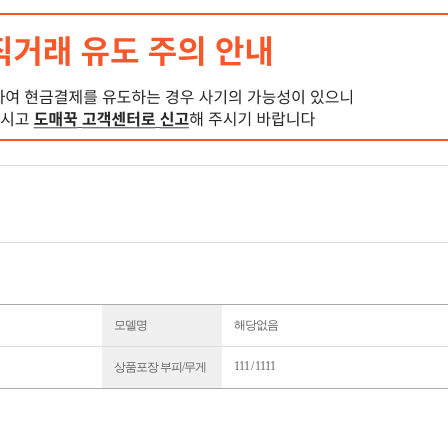
모델명
해당없음
111 / 1111
상품포장 부피/무게