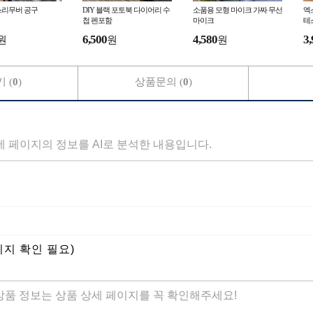
스리무버 공구
DIY 블랙 포토북 다이어리 수
소품용 모형 마이크 가짜 무선
엑
첩 펜포함
마이크
테
양
6,500
4,580
3,
원
원
원
 (
0
)
상품문의 (
0
)
세 페이지의 정보를 AI로 분석한 내용입니다.
미지 확인 필요)
 상품 정보는 상품 상세 페이지를 꼭 확인해주세요!