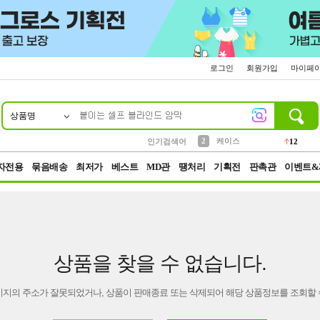
로그인
회원가입
마이페
상품명
10
1
4
5
6
7
8
9
파우치
등산
벨트
실리콘
양말
모자
양산
여성패션
152
395
555
12
1
1
5
3
2
케이스
인기검색어
12
3
생수
454
자전용
묶음배송
최저가
베스트
MD관
땡처리
기획전
판촉관
이벤트&
상품을 찾을 수 없습니다.
이지의 주소가 잘못되었거나, 상품이 판매종료 또는 삭제되어 해당 상품정보를 조회할 