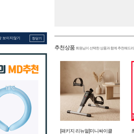
창 보이지않기
창닫기
추천상품
회원님이 선택한 상품과 함께 추천해드리
[패키지 리뉴얼]미니싸이클