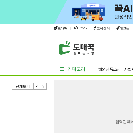
|
|
|
도매매
나까마
교육센터
에그돔
카테고리
해외상품소싱
사업
전체보기
입력된 페