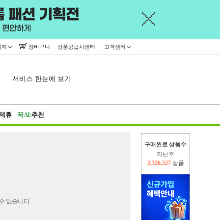
이지
장바구니
상품공급사센터
고객센터
서비스 한눈에 보기
제휴
꾹AI:
추천
구매완료 상품수
지난주
2,326,527
상품
이번주
2,227,105
상품
수 없습니다