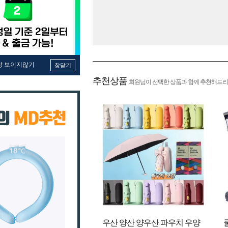
창 보이지않기
창닫기
추천상품
회원님이 선택한 상품과 함께 추천해드리
우산 양산 양우산 파우치 우양