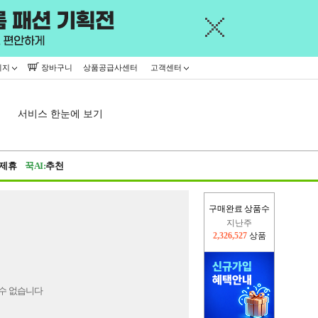
이지
장바구니
상품공급사센터
고객센터
서비스 한눈에 보기
제휴
꾹AI:
추천
구매완료 상품수
지난주
2,326,527
상품
이번주
2,242,503
상품
수 없습니다