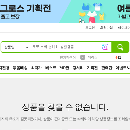
로그인
회원가입
마이페
상품명
10
1
4
5
6
7
8
9
파우치
등산
벨트
실리콘
양말
모자
양산
여성패션
152
395
555
12
1
1
5
3
2
케이스
인기검색어
12
3
생수
454
자전용
묶음배송
최저가
베스트
MD관
땡처리
기획전
판촉관
이벤트&
상품을 찾을 수 없습니다.
이지의 주소가 잘못되었거나, 상품이 판매종료 또는 삭제되어 해당 상품정보를 조회할 