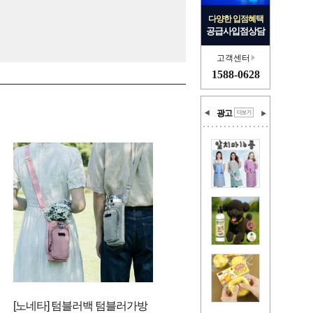
다양한 입점혜택
공급사입점상담
고객센터
1588-0628
광고
[노네타] 텀블러백 텀블러가방