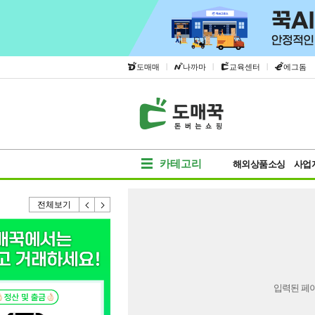
|
|
|
도매매
나까마
교육센터
에그돔
카테고리
해외상품소싱
사업
전체보기
입력된 페