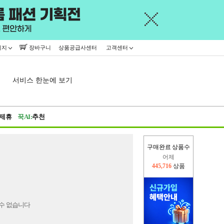
이지
장바구니
상품공급사센터
고객센터
서비스 한눈에 보기
제휴
꾹AI:
추천
구매완료 상품수
어제
445,716
상품
오늘(현재)
364,877
상품
수 없습니다