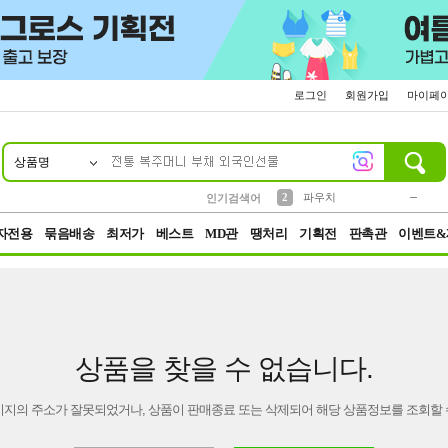
로그인
회원가입
마이페
상품명
10
1
4
5
6
7
8
9
키링
미니
말랑이
선풍기
가방
양말
짱구
텀블러
23
2
1
1
7
3
2
파우치
인기검색어
3
모자
자전용
묶음배송
최저가
베스트
MD관
땡처리
기획전
판촉관
이벤트&
상품을 찾을 수 없습니다.
이지의 주소가 잘못되었거나, 상품이 판매종료 또는 삭제되어 해당 상품정보를 조회할 