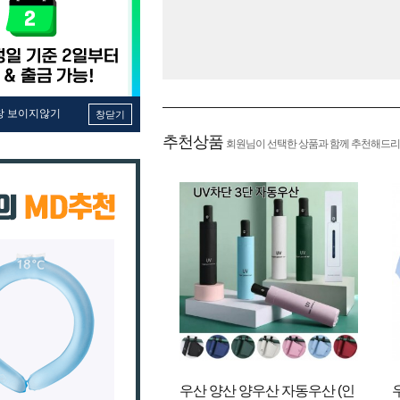
창 보이지않기
창닫기
추천상품
회원님이 선택한 상품과 함께 추천해드리
우산 양산 양우산 자동우산 (인