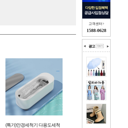
다양한 입점혜택
공급사입점상담
고객센터
1588-0628
광고
(특가)안경세척기 다용도세척