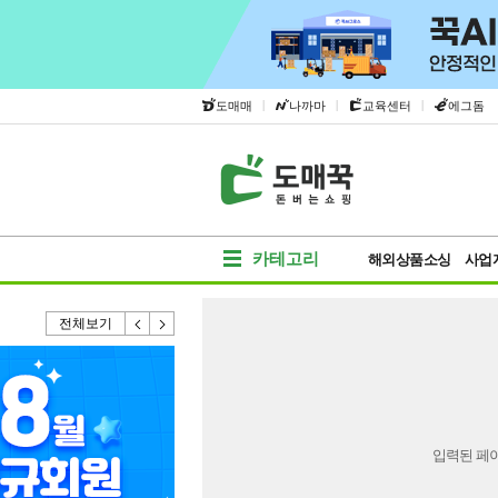
|
|
|
도매매
나까마
교육센터
에그돔
카테고리
해외상품소싱
사업
전체보기
입력된 페