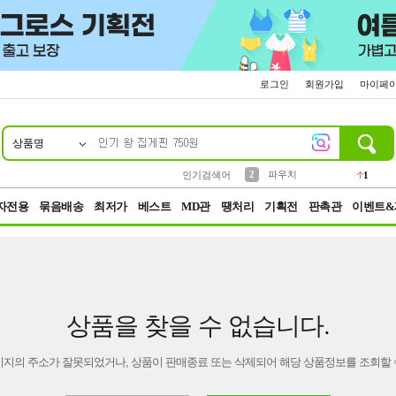
로그인
회원가입
마이페
상품명
10
1
4
5
6
7
8
9
키링
선풍기
말랑이
키캡
텀블러
가방
양말
양산
1
1
5
2
2
2
파우치
인기검색어
1
3
모자
2
자전용
묶음배송
최저가
베스트
MD관
땡처리
기획전
판촉관
이벤트&
상품을 찾을 수 없습니다.
이지의 주소가 잘못되었거나, 상품이 판매종료 또는 삭제되어 해당 상품정보를 조회할 