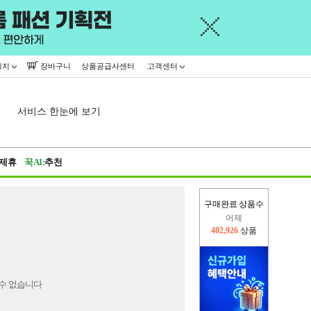
이지
장바구니
상품공급사센터
고객센터
서비스 한눈에 보기
제휴
꾹AI:
추천
구매완료 상품수
어제
402,926
상품
오늘(현재)
439,450
상품
수 없습니다