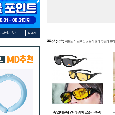
창 보이지않기
창닫기
추천상품
회원님이 선택한 상품과 함께 추천해드리
[총알배송] 안경위에쓰는 편광