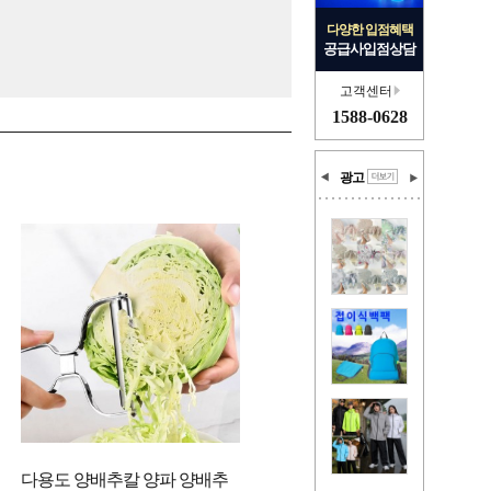
다양한 입점혜택
공급사입점상담
고객센터
1588-0628
광고
다용도 양배추칼 양파 양배추