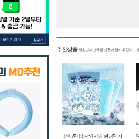
창 보이지않기
창닫기
추천상품
회원님이 선택한 상품과 함께 추천해드리
[1팩 2매입]차링차링 쿨링패치