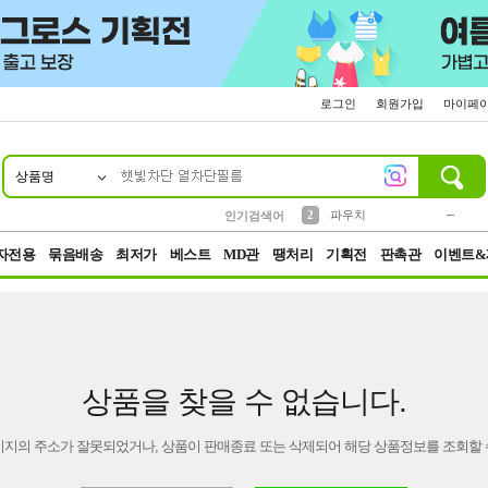
로그인
회원가입
마이페
상품명
10
1
4
5
6
7
8
9
키링
미니
말랑이
선풍기
가방
양말
짱구
텀블러
23
2
1
1
7
3
2
파우치
인기검색어
3
모자
자전용
묶음배송
최저가
베스트
MD관
땡처리
기획전
판촉관
이벤트&
상품을 찾을 수 없습니다.
이지의 주소가 잘못되었거나, 상품이 판매종료 또는 삭제되어 해당 상품정보를 조회할 