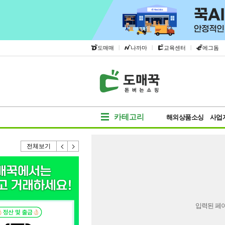
|
|
|
도매매
나까마
교육센터
에그돔
카테고리
해외상품소싱
사업
전체보기
입력된 페