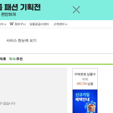
이지
장바구니
상품공급사센터
고객센터
서비스 한눈에 보기
제휴
꾹AI:
추천
구매완료 상품수
어제
445,716
상품
오늘(현재)
293,060
상품
수 없습니다