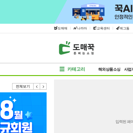
|
|
|
도매매
나까마
교육센터
에그돔
카테고리
해외상품소싱
사업
전체보기
입력된 페