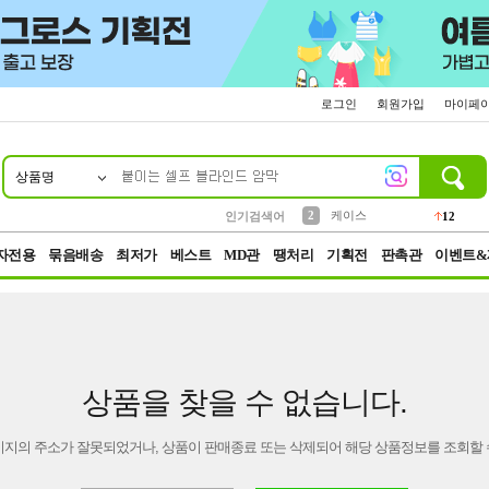
로그인
회원가입
마이페
상품명
10
1
4
5
6
7
8
9
파우치
등산
벨트
실리콘
양말
모자
양산
여성패션
152
395
555
12
1
1
5
3
2
케이스
인기검색어
12
3
생수
454
자전용
묶음배송
최저가
베스트
MD관
땡처리
기획전
판촉관
이벤트&
상품을 찾을 수 없습니다.
이지의 주소가 잘못되었거나, 상품이 판매종료 또는 삭제되어 해당 상품정보를 조회할 