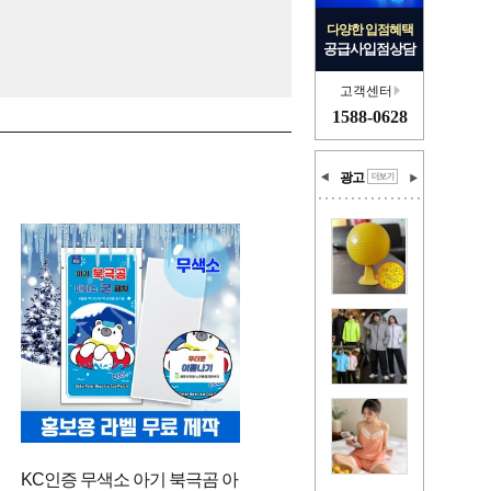
다양한 입점혜택
공급사입점상담
고객센터
1588-0628
광고
KC인증 무색소 아기 북극곰 아