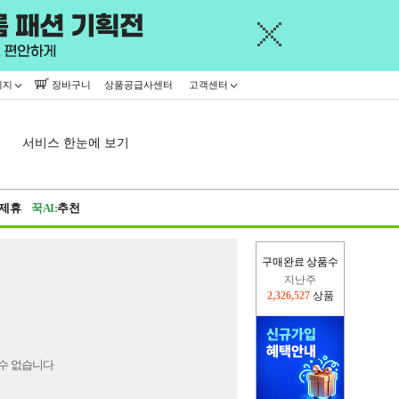
이지
장바구니
상품공급사센터
고객센터
서비스 한눈에 보기
제휴
꾹AI:
추천
구매완료 상품수
지난주
2,326,527
상품
이번주
2,228,746
상품
수 없습니다