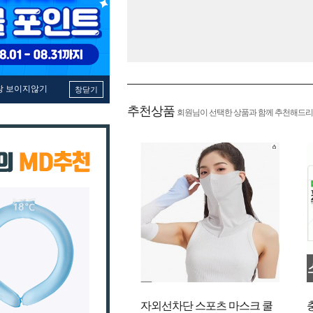
창 보이지않기
창닫기
추천상품
회원님이 선택한 상품과 함께 추천해드리
자외선차단 스포츠 마스크 쿨