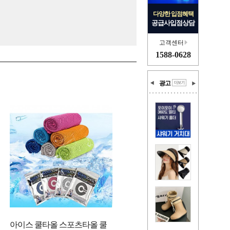
다양한 입점혜택
공급사입점상담
고객센터
1588-0628
광고
아이스 쿨타올 스포츠타올 쿨