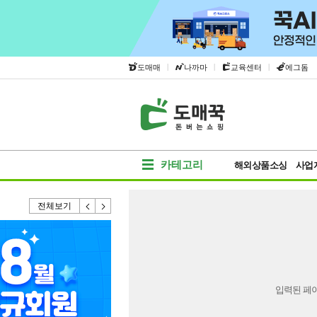
|
|
|
도매매
나까마
교육센터
에그돔
카테고리
해외상품소싱
사업
전체보기
입력된 페