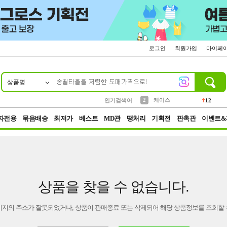
로그인
회원가입
마이페
상품명
10
1
4
5
6
7
8
9
파우치
등산
벨트
실리콘
양말
모자
양산
여성패션
152
395
555
12
1
1
5
3
2
케이스
인기검색어
12
3
생수
454
자전용
묶음배송
최저가
베스트
MD관
땡처리
기획전
판촉관
이벤트&
상품을 찾을 수 없습니다.
이지의 주소가 잘못되었거나, 상품이 판매종료 또는 삭제되어 해당 상품정보를 조회할 