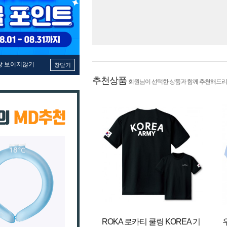
창 보이지않기
창닫기
추천상품
회원님이 선택한 상품과 함께 추천해드리
ROKA 로카티 쿨링 KOREA 기