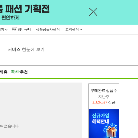
이지
장바구니
상품공급사센터
고객센터
서비스 한눈에 보기
제휴
꾹AI:
추천
구매완료 상품수
지난주
2,326,527
상품
이번주
2,303,106
상품
수 없습니다