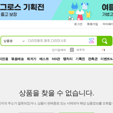
로그인
회원가입
마이페
상품명
10
1
4
5
6
7
8
9
키링
선풍기
말랑이
키캡
텀블러
가방
양말
양산
1
1
5
2
2
2
파우치
인기검색어
1
3
모자
2
자전용
묶음배송
최저가
베스트
MD관
땡처리
기획전
판촉관
이벤트&
상품을 찾을 수 없습니다.
이지의 주소가 잘못되었거나, 상품이 판매종료 또는 삭제되어 해당 상품정보를 조회할 