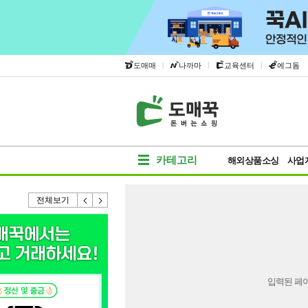
|
|
|
도매매
나까마
교육센터
에그돔
카테고리
해외상품소싱
사업
전체보기
입력된 페