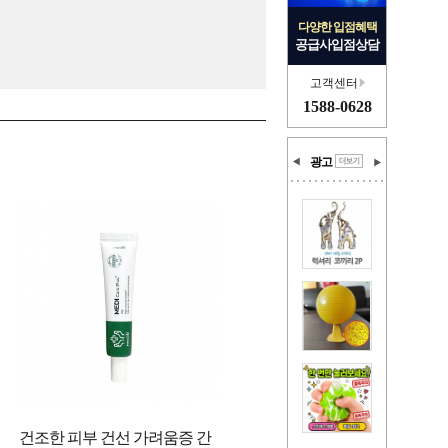
다양한 입점혜택
공급사입점상담
고객센터
1588-0628
광고
건조한 피부 건선 가려움증 간