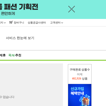
이지
장바구니
상품공급사센터
고객센터
서비스 한눈에 보기
제휴
꾹AI:
추천
구매완료 상품수
어제
402,926
상품
오늘(현재)
437,082
상품
수 없습니다