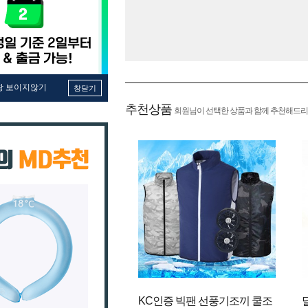
창 보이지않기
창닫기
추천상품
회원님이 선택한 상품과 함께 추천해드리
KC인증 빅팬 선풍기조끼 쿨조