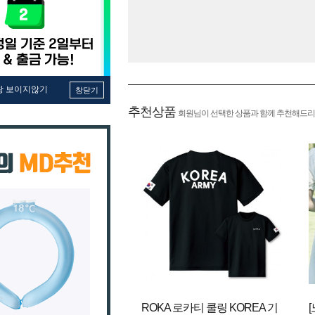
창 보이지않기
창닫기
추천상품
회원님이 선택한 상품과 함께 추천해드리
ROKA 로카티 쿨링 KOREA 기