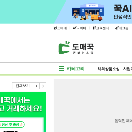
|
|
|
도매매
나까마
교육센터
에그돔
카테고리
해외상품소싱
사업
전체보기
입력된 페