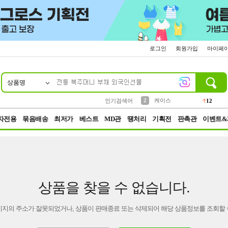
로그인
회원가입
마이페
상품명
10
1
4
5
6
7
8
9
파우치
등산
벨트
실리콘
양말
모자
양산
여성패션
152
395
555
12
1
1
5
3
2
케이스
인기검색어
12
3
생수
454
자전용
묶음배송
최저가
베스트
MD관
땡처리
기획전
판촉관
이벤트&
상품을 찾을 수 없습니다.
이지의 주소가 잘못되었거나, 상품이 판매종료 또는 삭제되어 해당 상품정보를 조회할 