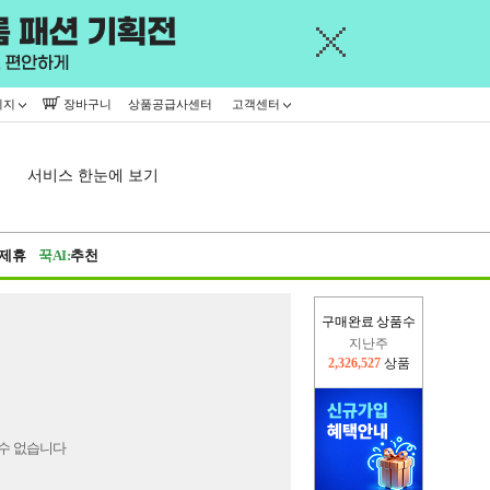
이지
장바구니
상품공급사센터
고객센터
서비스 한눈에 보기
제휴
꾹AI:
추천
구매완료 상품수
지난주
2,326,527
상품
이번주
2,258,092
상품
수 없습니다