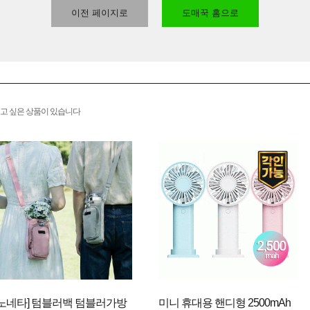
이전 페이지로
도매꾹 홈으로
고 싶은 상품이 있습니다
[노네타] 텀블러백 텀블러가방
미니 휴대용 핸디형 2500mAh