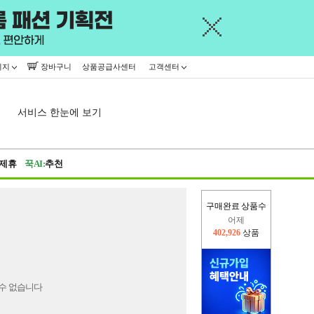
이지
장바구니
상품공급사센터
고객센터
서비스 한눈에 보기
제휴
꾹AI:
추천
구매완료 상품수
어제
402,926
상품
오늘(현재)
135,422
상품
수 없습니다