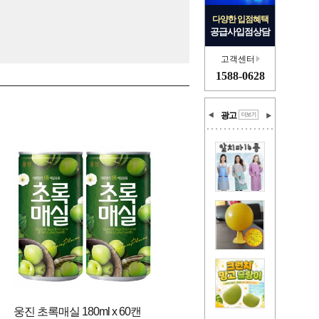
다양한 입점혜택
공급사입점상담
고객센터
1588-0628
광고
웅진 초록매실 180ml x 60캔