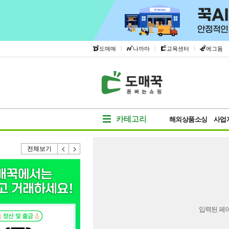
|
|
|
도매매
나까마
교육센터
에그돔
카테고리
해외상품소싱
사업
전체보기
입력된 페