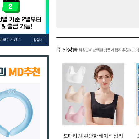
창 보이지않기
창닫기
추천상품
회원님이 선택한 상품과 함께 추천해드리
[도매라인] 편안한 베이직 심리