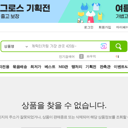
로그인
회원가입
마이페
상품명
10
1
4
5
6
7
8
9
키링
선풍기
말랑이
키캡
텀블러
가방
양말
양산
1
1
5
2
2
2
파우치
인기검색어
1
3
모자
2
자전용
묶음배송
최저가
베스트
MD관
땡처리
기획전
판촉관
이벤트&
상품을 찾을 수 없습니다.
이지의 주소가 잘못되었거나, 상품이 판매종료 또는 삭제되어 해당 상품정보를 조회할 