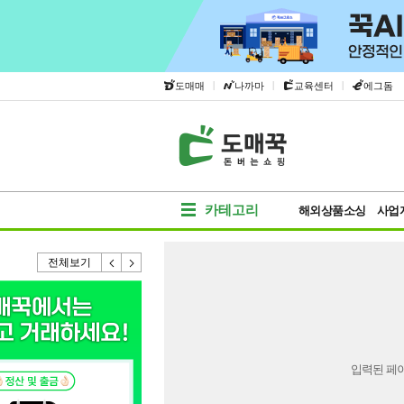
|
|
|
도매매
나까마
교육센터
에그돔
카테고리
해외상품소싱
사업
전체보기
입력된 페