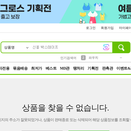
로그인
회원가입
마이페
상품명
10
1
4
5
6
7
8
9
키링
미니
말랑이
선풍기
가방
양말
짱구
텀블러
23
2
1
1
7
3
2
파우치
인기검색어
3
모자
자전용
묶음배송
최저가
베스트
MD관
땡처리
기획전
판촉관
이벤트&
상품을 찾을 수 없습니다.
이지의 주소가 잘못되었거나, 상품이 판매종료 또는 삭제되어 해당 상품정보를 조회할 