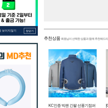
창 보이지않기
창닫기
추천상품
회원님이 선택한 상품과 함께 추천해드리
KC인증 빅팬 긴팔 선풍기점퍼