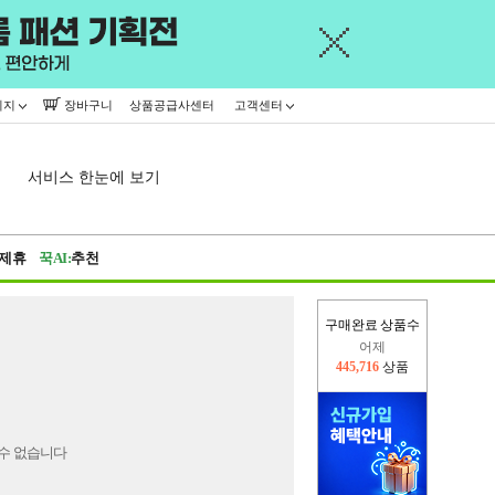
이지
장바구니
상품공급사센터
고객센터
서비스 한눈에 보기
제휴
꾹AI:
추천
구매완료 상품수
어제
445,716
상품
오늘(현재)
173,847
상품
수 없습니다