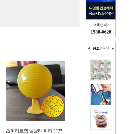
다양한 입점혜택
공급사입점상담
고객센터
1588-0628
광고
초파리트랩 날벌레 파리 끈끈