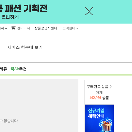
이지
장바구니
상품공급사센터
고객센터
서비스 한눈에 보기
제휴
꾹AI:
추천
구매완료 상품수
어제
402,926
상품
오늘(현재)
362,637
상품
수 없습니다