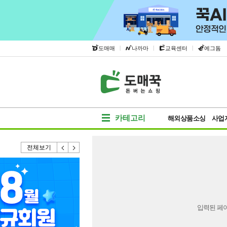
|
|
|
도매매
나까마
교육센터
에그돔
카테고리
해외상품소싱
사업
전체보기
입력된 페