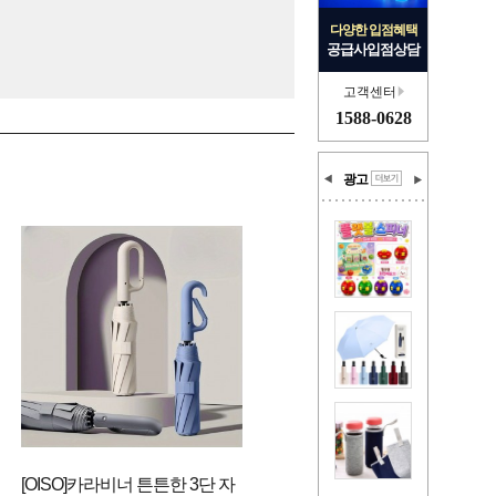
다양한 입점혜택
공급사입점상담
고객센터
1588-0628
광고
[OISO]카라비너 튼튼한 3단 자