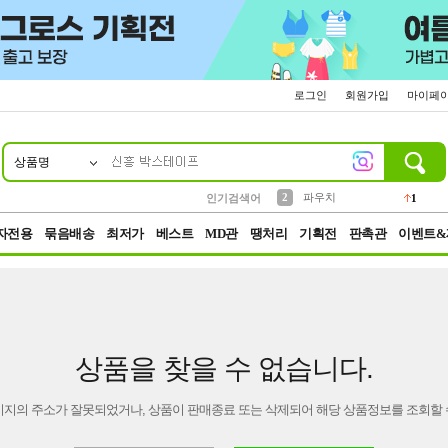
로그인
회원가입
마이페
상품명
10
1
4
5
6
7
8
9
키링
선풍기
말랑이
키캡
텀블러
가방
양말
양산
1
1
5
2
2
2
파우치
인기검색어
1
3
모자
2
자전용
묶음배송
최저가
베스트
MD관
땡처리
기획전
판촉관
이벤트&
상품을 찾을 수 없습니다.
이지의 주소가 잘못되었거나, 상품이 판매종료 또는 삭제되어 해당 상품정보를 조회할 