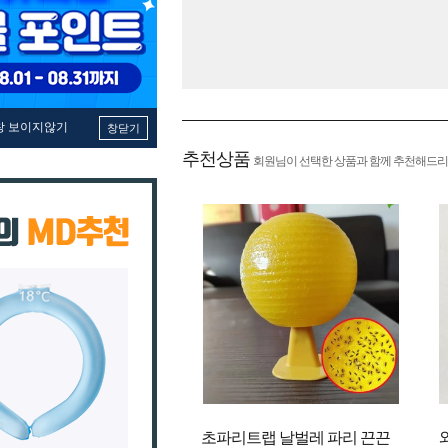
창 보이지않기
창닫기
추천상품
회원님이 선택한 상품과 함께 추천해드리
초파리트랩 날벌레 파리 끈끈