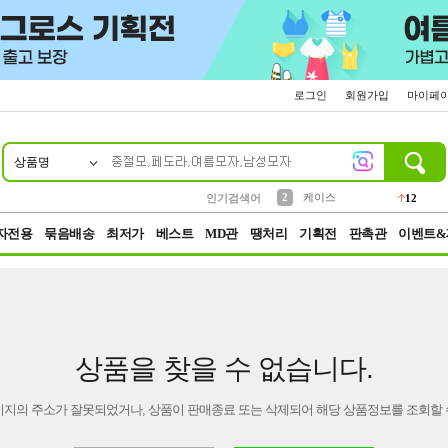
로그인
회원가입
마이페
상품명
10
1
4
5
6
7
8
9
파우치
등산
벨트
실리콘
양말
모자
양산
여성패션
152
395
555
12
1
1
5
3
2
케이스
인기검색어
12
3
생수
454
자전용
묶음배송
최저가
베스트
MD관
땡처리
기획전
판촉관
이벤트&
상품을 찾을 수 없습니다.
이지의 주소가 잘못되었거나, 상품이 판매종료 또는 삭제되어 해당 상품정보를 조회할 