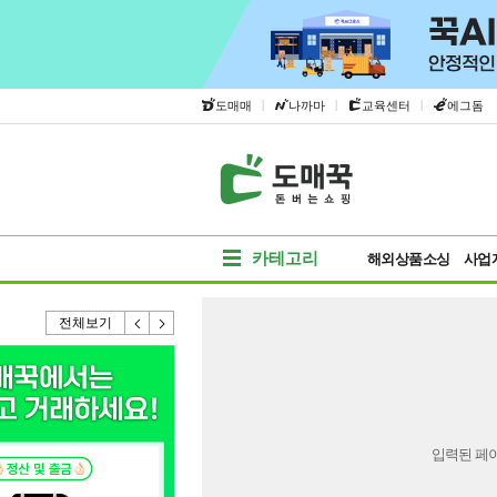
|
|
|
도매매
나까마
교육센터
에그돔
카테고리
해외상품소싱
사업
전체보기
입력된 페