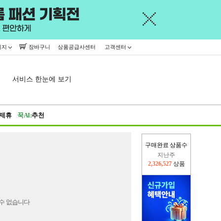
이지
장바구니
상품공급사센터
고객센터
서비스 한눈에 보기
제휴
꾹AI:
추천
구매완료 상품수
지난주
2,326,527
상품
이번주
2,306,907
상품
수 없습니다