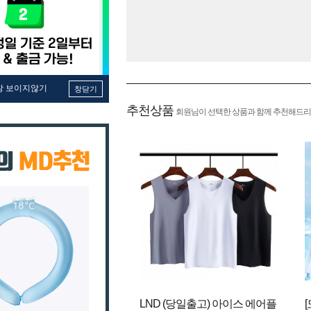
창 보이지않기
창닫기
추천상품
회원님이 선택한 상품과 함께 추천해드리
LND (당일출고) 아이스 에어플