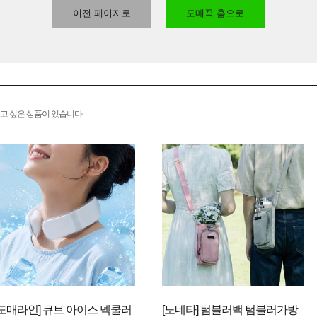
이전 페이지로
도매꾹 홈으로
고 싶은 상품이 있습니다
[도매라인] 큐브 아이스 넥쿨러
[노네타] 텀블러백 텀블러가방