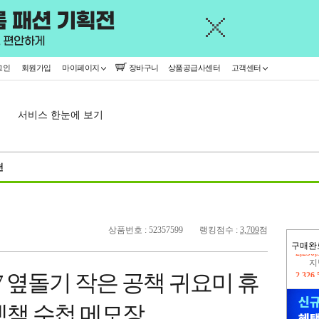
그인
회원가입
마이페이지
장바구니
상품공급사센터
고객센터
서비스 한눈에 보기
천
상품번호 : 52357599
랭킹점수 :
3,709
점
구매완
지
2,326
7 옆돌기 작은 공책 귀요미 휴
이
2,250
켓책 수첩 메모장