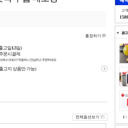
고
158
광고
흥정하기
출고일
1.5
일)
/ 주문시결제
(에스크로)가 적용되니 안심하고 주문하세요
 출고지 상품만 가능)
전체옵션보기
1
/
9