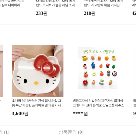
터 수첩 A6 이성본
스위트 안경 고양이 소장 헤어
큐티 캐릭터 고양이 소장 헤어
캐
물 장려 다이어리
밴드 코디하기 좋은 데님 소녀
밴드 여 고탄력 묶음 머리끈
이
헤어밴드 귀여운 도트 루즈 포
머리끈 머리띠 머리띠 머리띠
감
233
210
4
원
원
니테일 머리끈
마
초대형 식기 캐릭터 간식 접시 과일 그
냉장고자석 신발장식 제주자석 귤자석
8
릇 수납 가능한 플레이트 멀티 용기 세
고래 바다 고래 동백꽃 감귤소품 제주소
술
트
품 여수바다
3,600
****
9
원
원
 (
1
)
상품문의 (
0
)