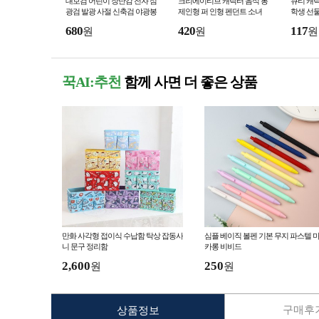
대보검 어린이 장난감 전자 섬
크리에이티브 캐릭터 음식 봉
큐티 캐릭
광검 발광 사절 신축검 야광봉
제인형 퍼 인형 펜던트 소녀
학생 선
유치원 선물 장난감검
어디에나 잘 어울림 열쇠고리
680
420
117
원
원
원
백팩 펜던트 장식
꾹AI:추천
함께 사면 더 좋은 상품
만화 사각형 접이식 수납함 탁상 잡동사
심플 베이직 볼펜 기본 무지 파스텔 
니 문구 정리함
카롱 비비드
2,600
250
원
원
구매후기
상품정보