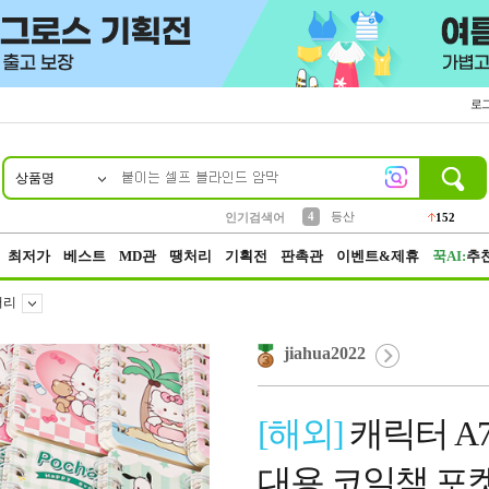
로
상품명
10
1
2
3
6
7
8
9
파우치
케이스
생수
실리콘
양말
모자
양산
여성패션
454
555
12
12
1
1
5
3
4
등산
인기검색어
152
5
벨트
395
최저가
베스트
MD관
땡처리
기획전
판촉관
이벤트&제휴
꾹AI:
추
어리
jiahua2022
[해외]
캐릭터 A
대용 코일책 포