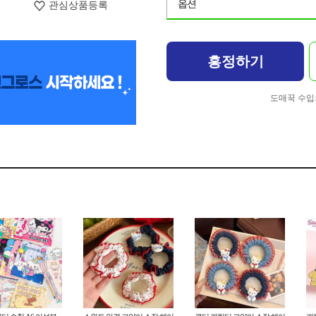
옵션
관심상품등록
흥정하기
도매꾹 수입