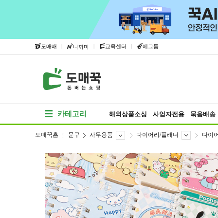
|
|
|
도매매
교육센터
에그돔
나까마
카테고리
해외상품소싱
사업자전용
묶음배송
도매꾹홈
문구
사무용품
다이어리/플래너
다이