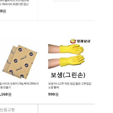
릭터 팔찌 비즈 키즈 핸드메
드 액세서리 트렌디한 장난
 문창점 도매 핫플레이스
20
원
절 사이즈 도화지 130g 백색 250매 미
보생 미니고무 작은 장갑 짧은 고무장갑
용 만들기
노랑 황색
,160
990
원
원
반품교환