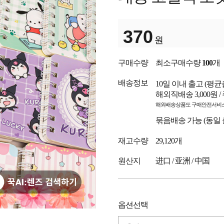
370
원
구매수량
최소구매수량
100
개
배송정보
10일 이내 출고
(평균
해외직배송 3,000원 
해외배송상품도 구매안전서비스
묶음배송 가능 (동일
재고수량
29,120개
원산지
进口 / 亚洲 / 中国
옵션선택