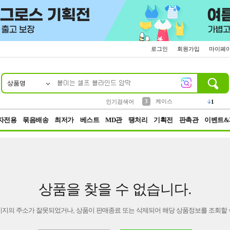
로그인
회원가입
마이페
상품명
10
1
2
5
6
7
8
9
벨트
생수
등산
실리콘
양말
여성패션
장갑
led
4
1
1
2
4
1
3
케이스
1
인기검색어
4
파우치
3
자전용
묶음배송
최저가
베스트
MD관
땡처리
기획전
판촉관
이벤트&
상품을 찾을 수 없습니다.
이지의 주소가 잘못되었거나, 상품이 판매종료 또는 삭제되어 해당 상품정보를 조회할 