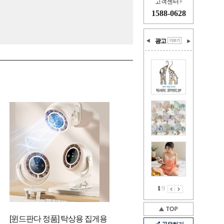
고객센터
1588-0628
광고
1
/
9
[윈드판다 정품] 탁상용 집게용