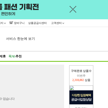
이지
장바구니
상품공급사센터
고객센터
서비스 한눈에 보기
제휴
꾹AI:
추천
구매완료 상품수
이번주
2,318,882
상품
지난주
2,326,527
상품
다양한 입점혜택
수 없습니다
공급사입점상담