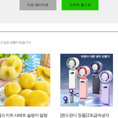
이전 페이지로
도매꾹 홈으로
고 싶은 상품이 있습니다
골드키위 샤베트 슬랑이 말랑
[윈드판다 정품] 2초급속냉각