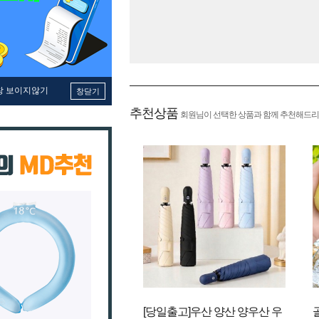
창 보이지않기
창닫기
추천상품
회원님이 선택한 상품과 함께 추천해드리
[당일출고]우산 양산 양우산 우