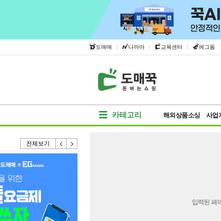
|
|
|
도매매
나까마
교육센터
에그돔
카테고리
해외상품소싱
사업
전체보기
입력된 페