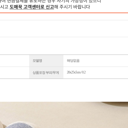
모델명
해당없음
20x25x5cm / 0.2
상품포장 부피/무게