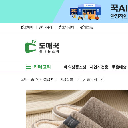
|
|
|
도매매
교육센터
에그돔
나까마
카테고리
해외상품소싱
사업자전용
묶음배송
도매꾹홈
패션잡화
여성신발
슬리퍼