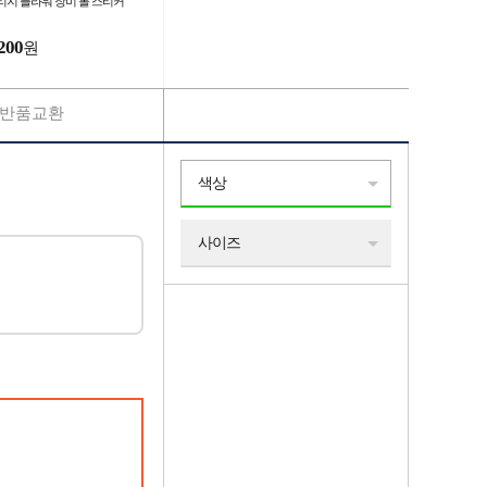
티지 플라워 장미 롤 스티커
200
원
반품교환
색상
사이즈