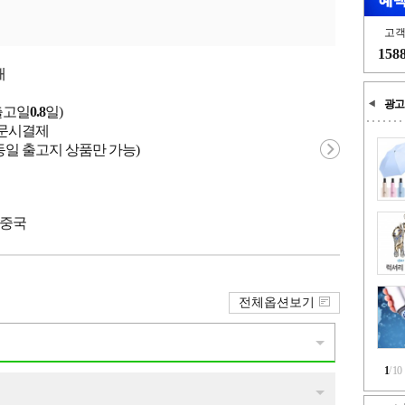
고
158
개
광고
출고일
0.8
일)
 주문시결제
동일 출고지 상품만 가능)
 중국
전체옵션보기
1
/
10