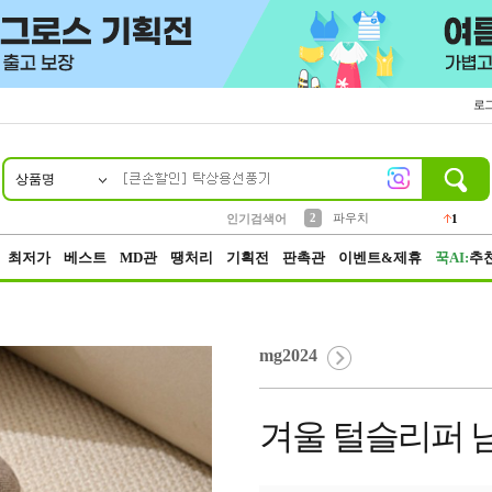
로
상품명
10
1
4
5
6
7
8
9
키링
선풍기
말랑이
키캡
텀블러
가방
양말
양산
1
1
5
2
2
2
파우치
인기검색어
1
3
모자
2
최저가
베스트
MD관
땡처리
기획전
판촉관
이벤트&제휴
꾹AI:
추
mg2024
겨울 털슬리퍼 