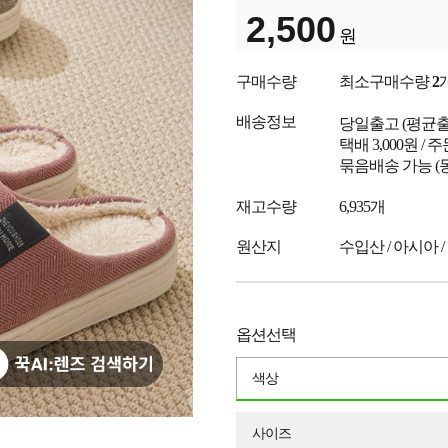
2,500
원
구매수량
최소구매수량
2
배송정보
당일출고
(평균
택배 3,000원 /
묶음배송 가능 (
재고수량
6,935개
원산지
수입산 / 아시아 /
옵션선택
색상
사이즈