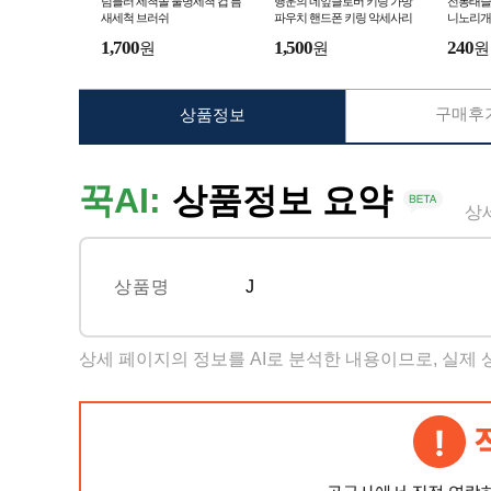
텀블러 세척솔 물병세척 컵 틈
행운의 네잎클로버 키링 가방
전통태슬 
새세척 브러쉬
파우치 핸드폰 키링 악세사리
니노리개
링 diy 
1,700
1,500
240
원
원
원
구매후기
상품정보
꾹AI:
상품정보 요약
상
상품명
J
상세 페이지의 정보를 AI로 분석한 내용이므로, 실제