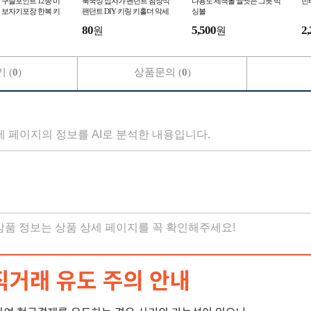
구슬포인트 12종 미
북국성 십자가 펜던트 참장식
다용도 세척볼 쌀씻는 그릇 믹
빈
 보자기포장 한복 키
팬던트 DIY 키링 키홀더 악세
싱볼
부자재
사리 부자재
80
5,500
2,
원
원
 (
0
)
상품문의 (
0
)
세 페이지의 정보를 AI로 분석한 내용입니다.
 상품 정보는 상품 상세 페이지를 꼭 확인해주세요!