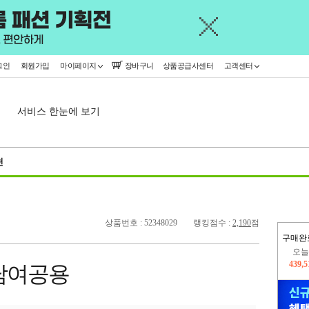
그인
회원가입
마이페이지
장바구니
상품공급사센터
고객센터
서비스 한눈에 보기
천
상품번호 : 52348029
랭킹점수 :
2,190
점
구매완
오늘
439,
남여공용
402,