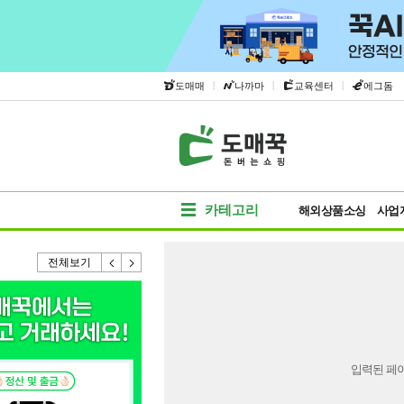
|
|
|
도매매
나까마
교육센터
에그돔
카테고리
해외상품소싱
사업
전체보기
입력된 페