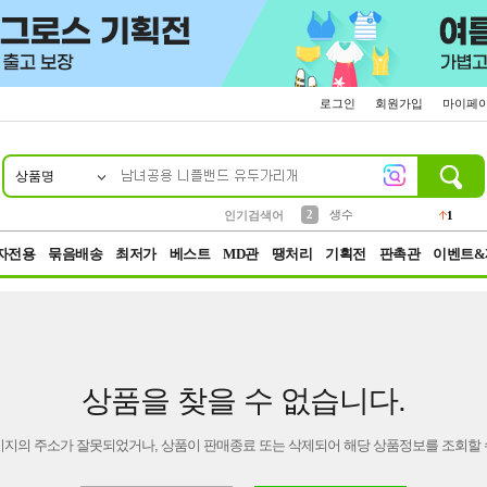
로그인
회원가입
마이페
상품명
10
1
4
5
6
7
8
9
벨트
파우치
등산
실리콘
양말
여성패션
장갑
led
4
3
1
2
4
1
2
생수
인기검색어
1
3
케이스
1
자전용
묶음배송
최저가
베스트
MD관
땡처리
기획전
판촉관
이벤트&
상품을 찾을 수 없습니다.
이지의 주소가 잘못되었거나, 상품이 판매종료 또는 삭제되어 해당 상품정보를 조회할 