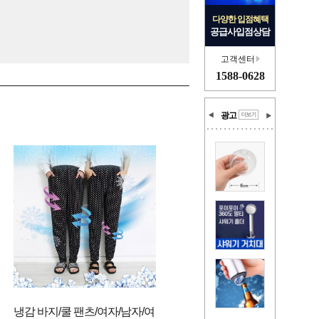
다양한 입점혜택
공급사입점상담
고객센터
1588-0628
광고
냉감 바지/쿨 팬츠/여자/남자/여