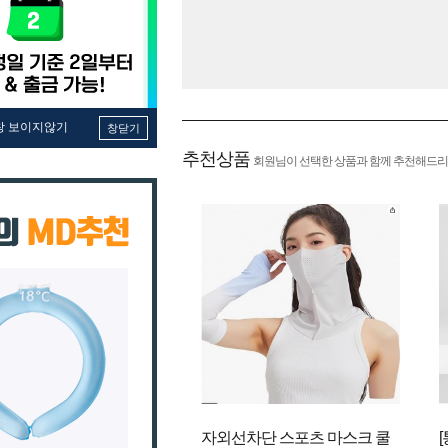
창 보이지않기
창닫기
추천상품
회원님이 선택한 상품과 함께 추천해드리
자외선차단 스포츠 마스크 쿨