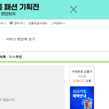
이지
장바구니
상품공급사센터
고객센터
서비스 한눈에 보기
제휴
꾹AI:
추천
구매완료 상품수
지난주
2,326,527
상품
이번주
2,403,186
상품
수 없습니다