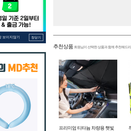
창 보이지않기
창닫기
추천상품
회원님이 선택한 상품과 함께 추천해드리
프리미엄 티타늄 차량용 햇빛