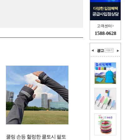
다양한 입점혜택
공급사입점상담
고객센터
1588-0628
광고
쿨링 손등 헐렁한 쿨토시 팔토