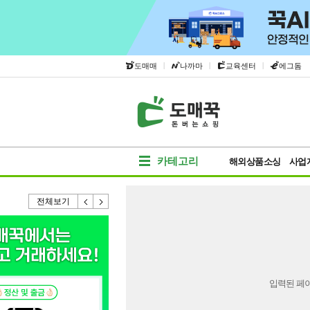
|
|
|
도매매
나까마
교육센터
에그돔
카테고리
해외상품소싱
사업
전체보기
입력된 페