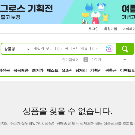
로그인
회원가입
마이페
상품명
10
1
4
5
6
7
8
9
키링
미니
말랑이
선풍기
가방
양말
짱구
텀블러
23
2
1
1
7
3
2
파우치
인기검색어
3
모자
자전용
묶음배송
최저가
베스트
MD관
땡처리
기획전
판촉관
이벤트&
상품을 찾을 수 없습니다.
이지의 주소가 잘못되었거나, 상품이 판매종료 또는 삭제되어 해당 상품정보를 조회할 