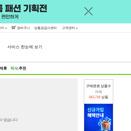
이지
장바구니
상품공급사센터
고객센터
서비스 한눈에 보기
제휴
꾹AI:
추천
구매완료 상품수
어제
445,716
상품
오늘(현재)
332,207
상품
수 없습니다