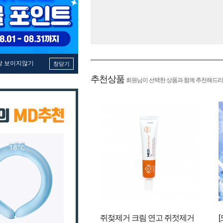
창 보이지않기
창닫기
추천상품
회원님이 선택한 상품과 함께 추천해드리
쥐젖제거 크림 연고 쥐젓제거