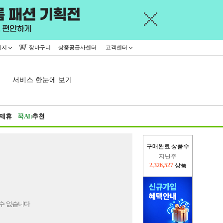
이지
장바구니
상품공급사센터
고객센터
서비스 한눈에 보기
제휴
꾹AI:
추천
구매완료 상품수
지난주
2,326,527
상품
이번주
2,294,169
상품
수 없습니다