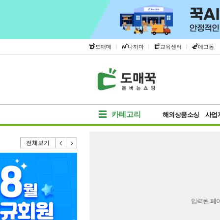
|
|
|
도매매
나까마
교육센터
에그돔
카테고리
해외상품소싱
사업
전체보기
입력된 페