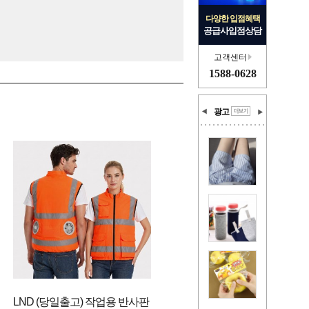
다양한 입점혜택
공급사입점상담
고객센터
1588-0628
광고
LND (당일출고) 작업용 반사판