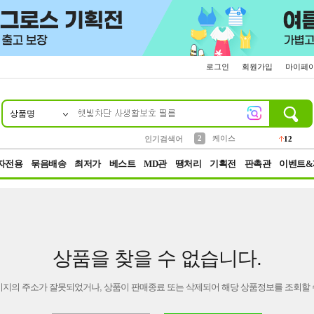
로그인
회원가입
마이페
상품명
10
1
4
5
6
7
8
9
파우치
등산
벨트
실리콘
양말
모자
양산
여성패션
152
395
555
12
1
1
5
3
2
케이스
인기검색어
12
3
생수
454
자전용
묶음배송
최저가
베스트
MD관
땡처리
기획전
판촉관
이벤트&
상품을 찾을 수 없습니다.
이지의 주소가 잘못되었거나, 상품이 판매종료 또는 삭제되어 해당 상품정보를 조회할 