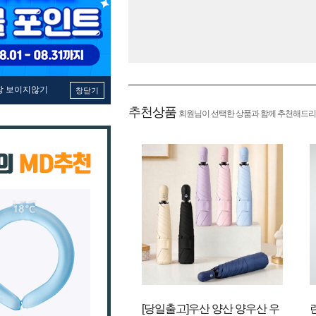
창 보이지않기
창닫기
추천상품
회원님이 선택한 상품과 함께 추천해드리
[당일출고]우산 양산 양우산 우