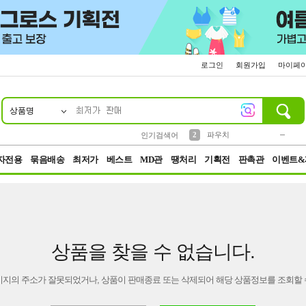
로그인
회원가입
마이페
상품명
10
1
4
5
6
7
8
9
키링
미니
말랑이
선풍기
가방
양말
짱구
텀블러
23
2
1
1
7
3
2
파우치
인기검색어
3
모자
자전용
묶음배송
최저가
베스트
MD관
땡처리
기획전
판촉관
이벤트&
상품을 찾을 수 없습니다.
이지의 주소가 잘못되었거나, 상품이 판매종료 또는 삭제되어 해당 상품정보를 조회할 