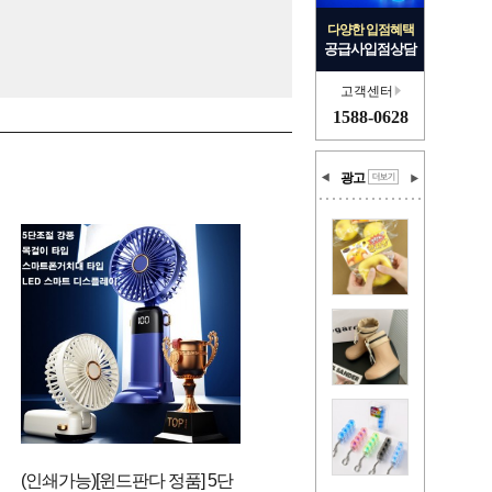
다양한 입점혜택
공급사입점상담
고객센터
1588-0628
광고
(인쇄가능)[윈드판다 정품] 5단