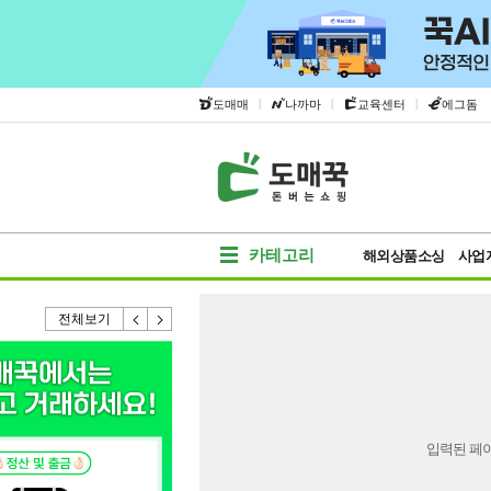
|
|
|
도매매
나까마
교육센터
에그돔
카테고리
해외상품소싱
사업
전체보기
입력된 페