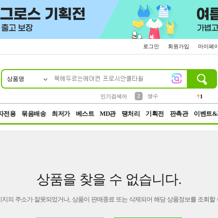
로그인
회원가입
마이페
상품명
10
1
4
5
6
7
8
9
벨트
파우치
등산
실리콘
양말
여성패션
장갑
led
4
3
1
2
4
1
2
생수
인기검색어
1
3
케이스
1
자전용
묶음배송
최저가
베스트
MD관
땡처리
기획전
판촉관
이벤트&
상품을 찾을 수 없습니다.
이지의 주소가 잘못되었거나, 상품이 판매종료 또는 삭제되어 해당 상품정보를 조회할 