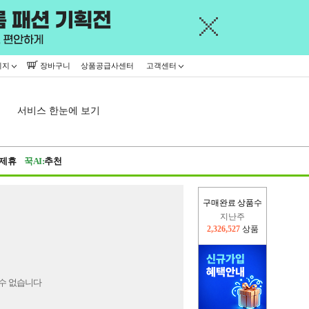
이지
장바구니
상품공급사센터
고객센터
서비스 한눈에 보기
제휴
꾹AI:
추천
구매완료 상품수
지난주
2,326,527
상품
이번주
2,310,510
상품
수 없습니다