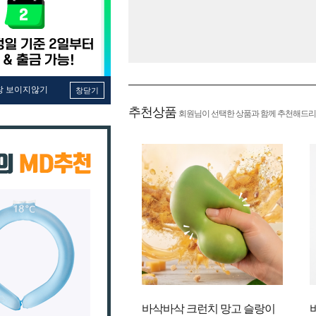
창 보이지않기
창닫기
추천상품
회원님이 선택한 상품과 함께 추천해드리
바삭바삭 크런치 망고 슬랑이