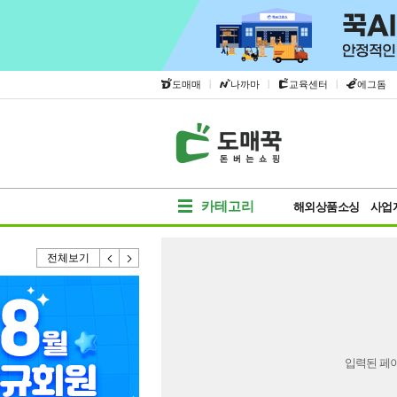
|
|
|
도매매
나까마
교육센터
에그돔
카테고리
해외상품소싱
사업
전체보기
입력된 페