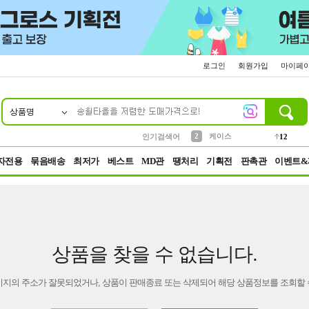
로그인
회원가입
마이페
상품명
10
1
4
5
6
7
8
9
파우치
등산
벨트
실리콘
양말
모자
양산
여성패션
152
395
555
12
1
1
5
3
2
케이스
인기검색어
12
3
생수
454
자전용
묶음배송
최저가
베스트
MD관
땡처리
기획전
판촉관
이벤트&
상품을 찾을 수 없습니다.
이지의 주소가 잘못되었거나, 상품이 판매종료 또는 삭제되어 해당 상품정보를 조회할 