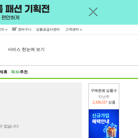
이지
장바구니
상품공급사센터
고객센터
서비스 한눈에 보기
제휴
꾹AI:
추천
구매완료 상품수
지난주
2,326,527
상품
이번주
2,243,676
상품
수 없습니다