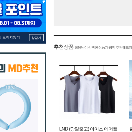
창 보이지않기
창닫기
추천상품
회원님이 선택한 상품과 함께 추천해드리
LND (당일출고) 아이스 에어플