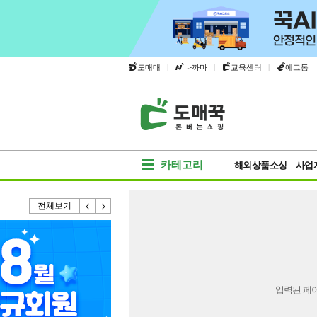
|
|
|
도매매
나까마
교육센터
에그돔
카테고리
해외상품소싱
사업
전체보기
입력된 페