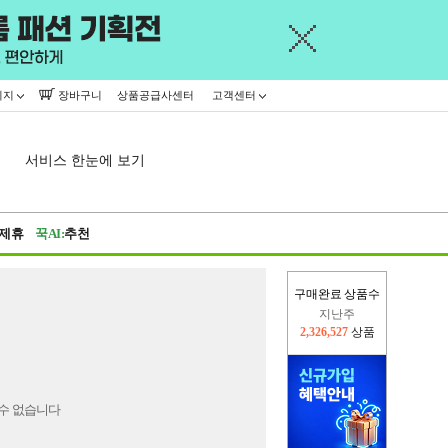
이지
장바구니
상품공급사센터
고객센터
서비스 한눈에 보기
제휴
꾹AI:
추천
구매완료 상품수
지난주
2,326,527
상품
이번주
2,225,539
상품
수 없습니다