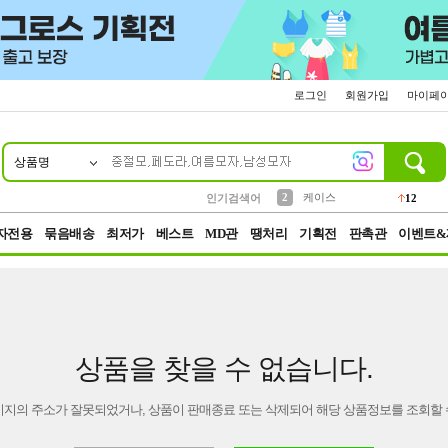
로그인
회원가입
마이페
상품명
10
1
4
5
6
7
8
9
파우치
등산
벨트
실리콘
양말
모자
양산
여성패션
152
395
555
12
1
1
5
3
2
케이스
인기검색어
12
3
생수
454
자전용
묶음배송
최저가
베스트
MD관
땡처리
기획전
판촉관
이벤트&
상품을 찾을 수 없습니다.
이지의 주소가 잘못되었거나, 상품이 판매종료 또는 삭제되어 해당 상품정보를 조회할 