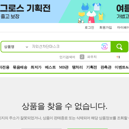
로그인
회원가입
마이페
상품명
10
1
4
5
6
7
8
9
키링
선풍기
말랑이
키캡
텀블러
가방
양말
양산
1
1
5
2
2
2
파우치
인기검색어
1
3
모자
2
자전용
묶음배송
최저가
베스트
MD관
땡처리
기획전
판촉관
이벤트&
상품을 찾을 수 없습니다.
이지의 주소가 잘못되었거나, 상품이 판매종료 또는 삭제되어 해당 상품정보를 조회할 