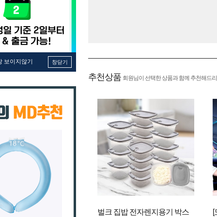
창 보이지않기
창닫기
추천상품
회원님이 선택한 상품과 함께 추천해드리
벌크 집밥 전자렌지용기 박스