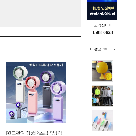
다양한 입점혜택
공급사입점상담
고객센터
1588-0628
광고
[윈드판다 정품] 2초급속냉각