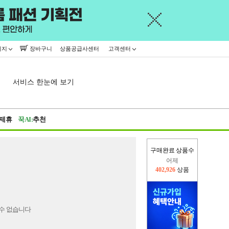
이지
장바구니
상품공급사센터
고객센터
서비스 한눈에 보기
제휴
꾹AI:
추천
구매완료 상품수
어제
402,926
상품
오늘(현재)
374,854
상품
수 없습니다