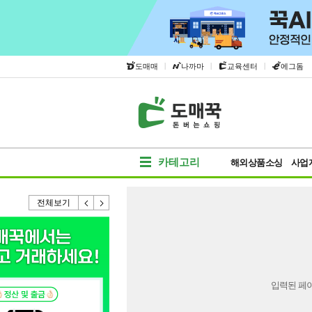
|
|
|
도매매
나까마
교육센터
에그돔
카테고리
해외상품소싱
사업
전체보기
입력된 페