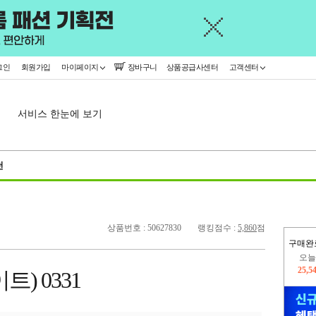
그인
회원가입
마이페이지
장바구니
상품공급사센터
고객센터
서비스 한눈에 보기
천
상품번호 : 50627830
랭킹점수 :
5,860
점
구매완
오늘
25,5
) 0331
445,