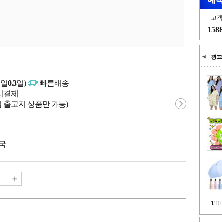
고
158
광고
고일
0.3
일)
빠른배송
문시결제
 출고지 상품만 가능)
중국
1
/
10