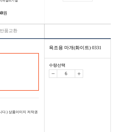
지개 실뜨기 실
40
원
반품교환
욕조용 마개(화이트) 0331
수량선택
다.) 상품이미지 저작권