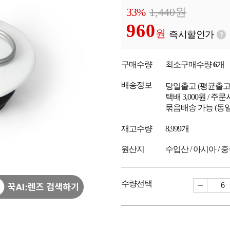
33%
1,440
원
960
원
즉시할인가
구매수량
최소구매수량
6
개
배송정보
당일출고
(평균출
택배 3,000원 / 주
묶음배송 가능 (동일
재고수량
8,999개
원산지
수입산 / 아시아 / 
수량선택