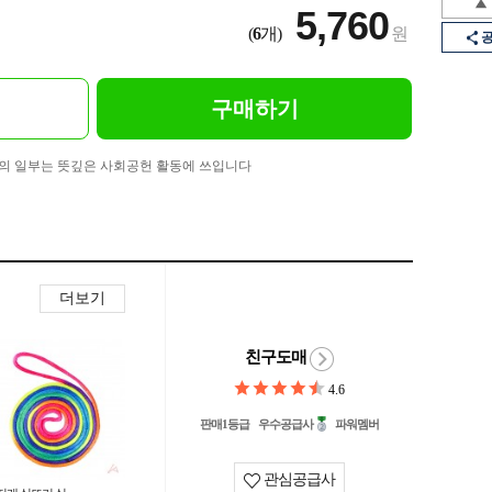
5,760
(
6
개)
원
구매하기
의 일부는 뜻깊은 사회공헌 활동에 쓰입니다
더보기
친구도매
4.6
판매1등급
우수공급사
파워멤버
관심공급사