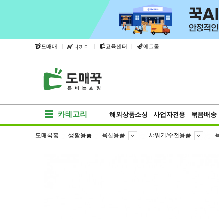
|
|
|
도매매
교육센터
에그돔
나까마
카테고리
해외상품소싱
사업자전용
묶음배송
도매꾹홈
생활용품
욕실용품
샤워기/수전용품