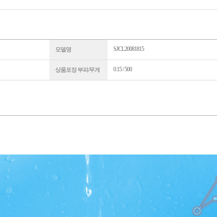
SJCL20081815
모델명
0.15 / 500
상품포장 부피/무게