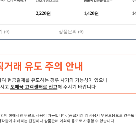
부착 마그네틱 병따개
건조기 청소 호스
곰돌이 얼음틀 옐로우
무
2,220
1,420
1
원
원
 (
0
)
상품문의 (
0
)
간에 한해서만 무료로 사용이 가능합니다. (공급기간 외 사용시 무단도용으로 간주됩니
저작권에 위배되는 편집이나 상품판매 이외의 용도로 사용할 수 없습니다.