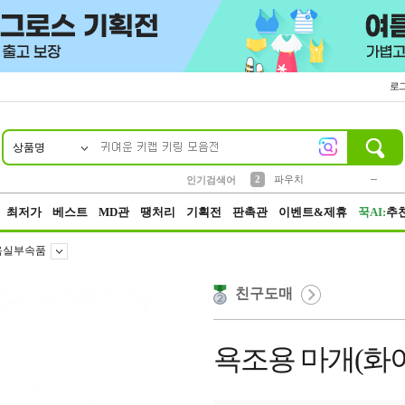
로
상품명
10
1
4
5
6
7
8
9
키링
미니
말랑이
선풍기
가방
양말
짱구
텀블러
23
2
1
1
7
3
2
파우치
인기검색어
3
모자
최저가
베스트
MD관
땡처리
기획전
판촉관
이벤트&제휴
꾹AI:
추
욕실부속품
친구도매
욕조용 마개(화이트